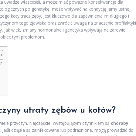
ka uwadze właścicieli, a może mieć poważne konsekwencje dla
matologicznych po genetykę, może wpływać na kondycję jamy ustnej
ego koty tracą zęby, jest kluczowe dla zapewnienia im długiego i
zyczynom tego zjawiska oraz zwrócić uwagę na znaczenie profilaktyki
y, jak wiek, zmiany hormonalne i genetyka wpływają na zdrowie
pobiec tym problemom.
?
yczyny utraty zębów u kotów?
iele przyczyn. Najczęściej występującym czynnikiem są
choroby
j. Jeśli dziąsła są zainfekowane lub podrażnione, mogą prowadzić do