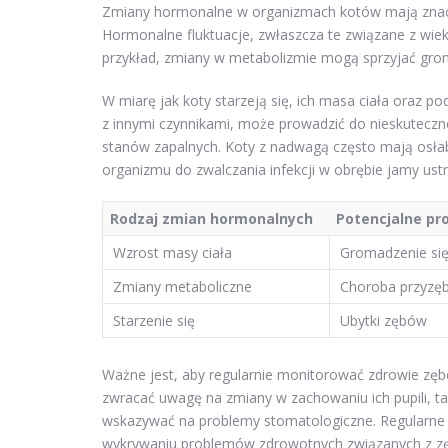
Zmiany hormonalne w organizmach kotów mają znaczą
Hormonalne fluktuacje, zwłaszcza te związane z wi
przykład, zmiany w metabolizmie mogą sprzyjać groma
W miarę jak koty starzeją się, ich masa ciała oraz p
z innymi czynnikami, może prowadzić do nieskuteczn
stanów zapalnych. Koty z nadwagą często mają osła
organizmu do zwalczania infekcji w obrębie jamy ustn
Rodzaj zmian hormonalnych
Potencjalne pr
Wzrost masy ciała
Gromadzenie się
Zmiany metaboliczne
Choroba przyzęb
Starzenie się
Ubytki zębów
Ważne jest, aby regularnie monitorować zdrowie zębów
zwracać uwagę na zmiany w zachowaniu ich pupili, ta
wskazywać na problemy stomatologiczne. Regularne 
wykrywaniu problemów zdrowotnych związanych z zęb