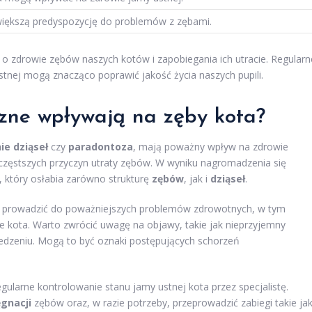
większą predyspozycję do problemów z zębami.
 o zdrowie zębów naszych kotów i zapobiegania ich utracie. Regularn
stnej mogą znacząco poprawić jakość życia naszych pupili.
czne wpływają na zęby kota?
ie dziąseł
czy
paradontoza
, mają poważny wpływ na zdrowie
jczęstszych przyczyn utraty zębów. W wyniku nagromadzenia się
, który osłabia zarówno strukturę
zębów
, jak i
dziąseł
.
 prowadzić do poważniejszych problemów zdrowotnych, w tym
ie kota. Warto zwrócić uwagę na objawy, takie jak nieprzyjemny
 jedzeniu. Mogą to być oznaki postępujących schorzeń
gularne kontrolowanie stanu jamy ustnej kota przez specjalistę.
gnacji
zębów oraz, w razie potrzeby, przeprowadzić zabiegi takie ja