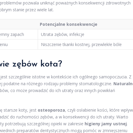
e problemów pozwala uniknąć poważnych konsekwencji zdrowotnych
rym stanie przez wiele lat.
Potencjalne konsekwencje
jemny zapach
Utrata zębów, infekcje
zeniu
Niszczenie tkanki kostnej, przewlekłe bóle
wie zębów kota?
est szczególnie istotne w kontekście ich ogólnego samopoczucia. Z
rdziej podatne na różnego rodzaju problemy stomatologiczne.
Naturaln
ębów, co może prowadzić do ich utraty oraz innych powikłań
ę starsze koty, jest
osteoporoza
, czyli osłabienie kości, które wpły
adzić do ruchomości zębów, a w konsekwencji do ich utraty. Warto
ty potrzebują szczególnej opieki w zakresie
higieny jamy ustnej
.
wiednich preparatów dentystycznych mogą pomóc w zmniejszeniu