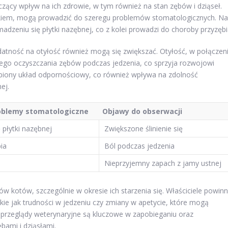
cy wpływ na ich zdrowie, w tym również na stan zębów i dziąseł.
ekiem, mogą prowadzić do szeregu problemów stomatologicznych. Na
dzeniu się płytki nazębnej, co z kolei prowadzi do choroby przyzębi
odatność na otyłość również mogą się zwiększać. Otyłość, w połączen
ego oczyszczania zębów podczas jedzenia, co sprzyja rozwojowi
biony układ odpornościowy, co również wpływa na zdolność
ej.
oblemy stomatologiczne
Objawy do obserwacji
 płytki nazębnej
Zwiększone ślinienie się
ia
Ból podczas jedzenia
Nieprzyjemny zapach z jamy ustnej
 kotów, szczególnie w okresie ich starzenia się. Właściciele powinn
kie jak trudności w jedzeniu czy zmiany w apetycie, które mogą
przeglądy weterynaryjne są kluczowe w zapobieganiu oraz
ami i dziąsłami.