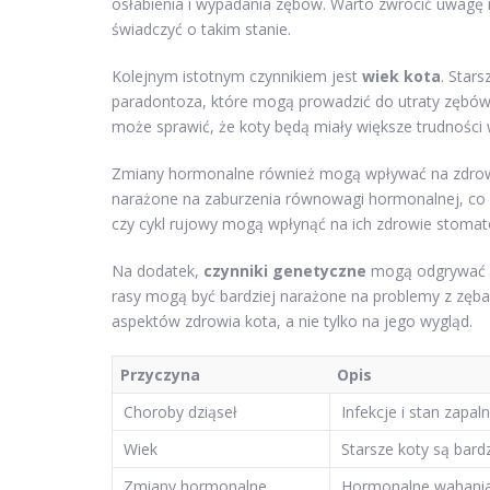
osłabienia i wypadania zębów. Warto zwrócić uwagę 
świadczyć o takim stanie.
Kolejnym istotnym czynnikiem jest
wiek kota
. Star
paradontoza, które mogą prowadzić do utraty zębów.
może sprawić, że koty będą miały większe trudności 
Zmiany hormonalne również mogą wpływać na zdrowi
narażone na zaburzenia równowagi hormonalnej, co 
czy cykl rujowy mogą wpłynąć na ich zdrowie stomat
Na dodatek,
czynniki genetyczne
mogą odgrywać zn
rasy mogą być bardziej narażone na problemy z zęba
aspektów zdrowia kota, a nie tylko na jego wygląd.
Przyczyna
Opis
Choroby dziąseł
Infekcje i stan zapa
Wiek
Starsze koty są bard
Zmiany hormonalne
Hormonalne wahania