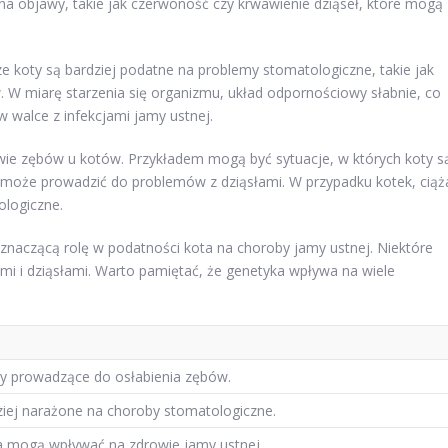
na objawy, takie jak czerwoność czy krwawienie dziąseł, które mogą
sze koty są bardziej podatne na problemy stomatologiczne, takie jak
 W miarę starzenia się organizmu, układ odpornościowy słabnie, co
w walce z infekcjami jamy ustnej.
e zębów u kotów. Przykładem mogą być sytuacje, w których koty s
może prowadzić do problemów z dziąsłami. W przypadku kotek, ciąż
ologiczne.
aczącą rolę w podatności kota na choroby jamy ustnej. Niektóre
mi i dziąsłami. Warto pamiętać, że genetyka wpływa na wiele
lny prowadzące do osłabienia zębów.
ziej narażone na choroby stomatologiczne.
 mogą wpływać na zdrowie jamy ustnej.