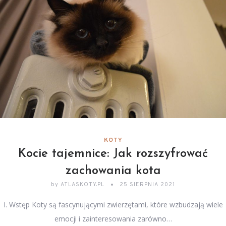
KOTY
Kocie tajemnice: Jak rozszyfrować
zachowania kota
by
ATLASKOTY.PL
25 SIERPNIA 2021
I. Wstęp Koty są fascynującymi zwierzętami, które wzbudzają wiele
emocji i zainteresowania zarówno…