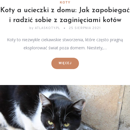
KOTY
Koty a ucieczki z domu: Jak zapobiegać
i radzić sobie z zaginięciami kotów
by
ATLASKOTY.PL
25 SIERPNIA 2021
Koty to niezwykle ciekawskie stworzenia, które często pragną
eksplorować świat poza domem. Niestety,…
WIĘCEJ