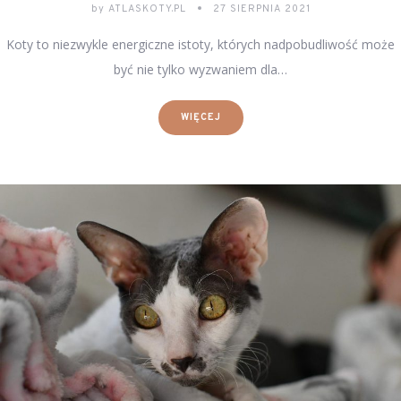
by
ATLASKOTY.PL
27 SIERPNIA 2021
Koty to niezwykle energiczne istoty, których nadpobudliwość może
być nie tylko wyzwaniem dla…
WIĘCEJ