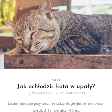
KOTY
Jak ochłodzić kota w upały?
by
ATLASKOTY.PL
25 MARCA 2024
Letnie miesiące przynoszą ze sobą długie dni pełne słońca i
wysokich temperatur, które…