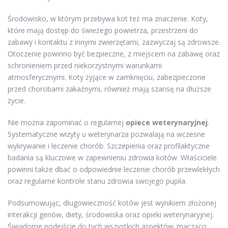
Środowisko, w którym przebywa kot też ma znaczenie. Koty,
które mają dostęp do świeżego powietrza, przestrzeni do
zabawy i kontaktu z innymi zwierzętami, zazwyczaj są zdrowsze.
Otoczenie powinno być bezpieczne, z miejscem na zabawę oraz
schronieniem przed niekorzystnymi warunkami
atmosferycznymi. Koty żyjące w zamknięciu, zabezpieczone
przed chorobami zakaźnymi, również mają szansę na dłuższe
życie.
Nie można zapominać o regularnej
opiece weterynaryjnej
.
Systematyczne wizyty u weterynarza pozwalają na wczesne
wykrywanie i leczenie chorób. Szczepienia oraz profilaktyczne
badania są kluczowe w zapewnieniu zdrowia kotów. Właściciele
powinni także dbać o odpowiednie leczenie chorób przewlekłych
oraz regularne kontrole stanu zdrowia swojego pupila.
Podsumowując, długowieczność kotów jest wynikiem złożonej
interakcji genów, diety, środowiska oraz opieki weterynaryjnej.
Świadome podejście do tych wszystkich aspektów znacząco