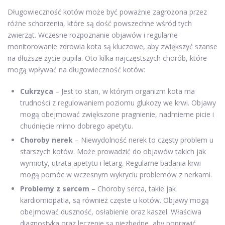
Długowieczność kotów może być poważnie zagrożona przez
różne schorzenia, które są dość powszechne wśród tych
zwierząt. Wczesne rozpoznanie objawów i regularne
monitorowanie zdrowia kota są kluczowe, aby zwiększyć szanse
na dłuższe życie pupila. Oto kilka najczęstszych chorób, które
mogą wpływać na długowieczność kotów:
Cukrzyca
– Jest to stan, w którym organizm kota ma
trudności z regulowaniem poziomu glukozy we krwi. Objawy
mogą obejmować zwiększone pragnienie, nadmierne picie i
chudnięcie mimo dobrego apetytu.
Choroby nerek
– Niewydolność nerek to częsty problem u
starszych kotów. Może prowadzić do objawów takich jak
wymioty, utrata apetytu i letarg. Regularne badania krwi
mogą pomóc w wczesnym wykryciu problemów z nerkami.
Problemy z sercem
– Choroby serca, takie jak
kardiomiopatia, są również częste u kotów. Objawy mogą
obejmować duszność, osłabienie oraz kaszel. Właściwa
diagnostyka oraz leczenie są niezbędne, aby poprawić