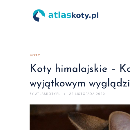
KOTY
Koty himalajskie – Kot
wyjątkowym wyglądz
BY
ATLASKOTY.PL
22 LISTOPADA 2020