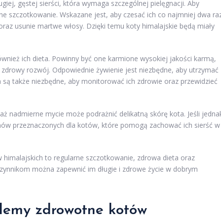
ugiej, gęstej sierści, która wymaga szczególnej pielęgnacji. Aby
rne szczotkowanie. Wskazane jest, aby czesać ich co najmniej dwa ra
oraz usunie martwe włosy. Dzięki temu koty himalajskie będą miały
wnież ich dieta. Powinny być one karmione wysokiej jakości karmą,
e zdrowy rozwój. Odpowiednie żywienie jest niezbędne, aby utrzymać
za są także niezbędne, aby monitorować ich zdrowie oraz przewidzieć
ż nadmierne mycie może podrażnić delikatną skórę kota. Jeśli jedna
nów przeznaczonych dla kotów, które pomogą zachować ich sierść w
himalajskich to regularne szczotkowanie, zdrowa dieta oraz
 czynnikom można zapewnić im długie i zdrowe życie w dobrym
blemy zdrowotne kotów