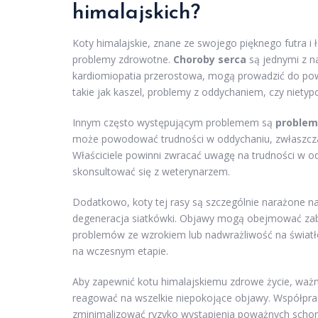
himalajskich?
Koty himalajskie, znane ze swojego pięknego futra 
problemy zdrowotne.
Choroby serca
są jednymi z na
kardiomiopatia przerostowa, mogą prowadzić do pow
takie jak kaszel, problemy z oddychaniem, czy niety
Innym często występującym problemem są
problem
może powodować trudności w oddychaniu, zwłaszcza 
Właściciele powinni zwracać uwagę na trudności w odd
skonsultować się z weterynarzem.
Dodatkowo, koty tej rasy są szczególnie narażone n
degeneracja siatkówki. Objawy mogą obejmować zabu
problemów ze wzrokiem lub nadwrażliwość na światło
na wczesnym etapie.
Aby zapewnić kotu himalajskiemu zdrowe życie, ważne
reagować na wszelkie niepokojące objawy. Współpr
zminimalizować ryzyko wystąpienia poważnych schorz