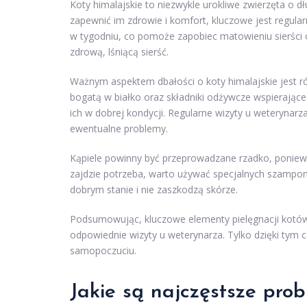
Koty himalajskie to niezwykle urokliwe zwierzęta o dł
zapewnić im zdrowie i komfort, kluczowe jest regula
w tygodniu, co pomoże zapobiec matowieniu sierści 
zdrową, lśniącą sierść.
Ważnym aspektem dbałości o koty himalajskie jest ró
bogatą w białko oraz składniki odżywcze wspierając
ich w dobrej kondycji. Regularne wizyty u weterynar
ewentualne problemy.
Kąpiele powinny być przeprowadzane rzadko, poniewa
zajdzie potrzeba, warto używać specjalnych szampo
dobrym stanie i nie zaszkodzą skórze.
Podsumowując, kluczowe elementy pielęgnacji kotów 
odpowiednie wizyty u weterynarza. Tylko dzięki tym
samopoczuciu.
Jakie są najczęstsze pro