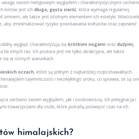
ąga uwagę swoim nietypowym wyglądem i charakterystycznymi cechami
ch kotów jest ich
długa, gęsta sierść
, która wymaga regularnej
ed zimnem, ale także jest istotnym elementem ich estetyki. Właściciel
ie, aby zminimalizować ryzyko powstawania kołtunów oraz zapewnić
olidny wygląd. Charakteryzują się
krótkimi nogami
oraz
dużymi,
a tle innych ras. Ich postura jest nie tylko atrakcyjna, ale także
e się w różnych warunkach.
bieskich oczach
, które są jednym z najbardziej rozpoznawalnych
himalajskim tajemniczości i niezwykłego uroku, co sprawia, że są on
cie.
wyca zarówno swoim wyglądem, jak i osobowością. Ich pielęgnacja i
ymi towarzyszami dla osób, które potrafią poświęcić czas na ich
otów himalajskich?