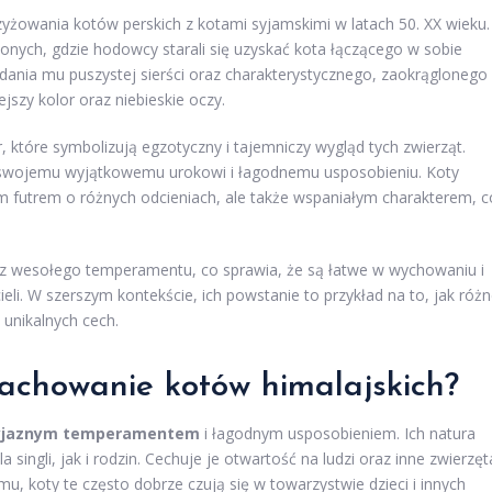
rzyżowania kotów perskich z kotami syjamskimi w latach 50. XX wieku.
onych, gdzie hodowcy starali się uzyskać kota łączącego w sobie
nadania mu puszystej sierści oraz charakterystycznego, zaokrąglonego
jszy kolor oraz niebieskie oczy.
, które symbolizują egzotyczny i tajemniczy wygląd tych zwierząt.
ki swojemu wyjątkowemu urokowi i łagodnemu usposobieniu. Koty
nym futrem o różnych odcieniach, ale także wspaniałym charakterem, c
oraz wesołego temperamentu, co sprawia, że są łatwe w wychowaniu i
eli. W szerszym kontekście, ich powstanie to przykład na to, jak róż
unikalnych cech.
achowanie kotów himalajskich?
yjaznym temperamentem
i łagodnym usposobieniem. Ich natura
ingli, jak i rodzin. Cechuje je otwartość na ludzi oraz inne zwierzęt
mu, koty te często dobrze czują się w towarzystwie dzieci i innych