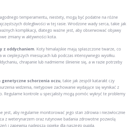
i łagodnego temperamentu, niestety, mogą być podatne na różne
jczęstszych dolegliwości w tej rasie. Wrodzone wady serca, takie jak
ażnych komplikacji, dlatego ważne jest, aby obserwować objawy
powe zmiany w aktywności kota.
y z oddychaniem
. Koty himalajskie mają spłaszczone twarze, co
w cieplejszych miesiącach lub podczas intensywnego wysiłku.
ychaniu, chrapanie lub nadmierne ślinienie się, a w razie potrzeby
a
genetyczne schorzenia oczu
, takie jak zespół katarakt czy
rzenia widzenia, nietypowe zachowanie wydające się wynikać z
. Regularne kontrole u specjalisty mogą pomóc wykryć te problemy
 jest, aby regularnie monitorować jego stan zdrowia i niezwłocznie
aca z weterynarzem oraz rutynowe badania zdrowotne pozwolą
eń i zapewnią najlepszą opiekę dla naszego pupila.