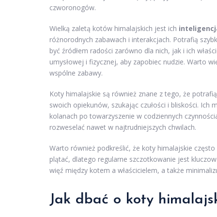
czworonogów.
Wielką zaletą kotów himalajskich jest ich
inteligencj
różnorodnych zabawach i interakcjach. Potrafią szyb
być źródłem radości zarówno dla nich, jak i ich właśc
umysłowej i fizycznej, aby zapobiec nudzie. Warto 
wspólne zabawy.
Koty himalajskie są również znane z tego, że potrafi
swoich opiekunów, szukając czułości i bliskości. Ich 
kolanach po towarzyszenie w codziennych czynnościa
rozweselać nawet w najtrudniejszych chwilach.
Warto również podkreślić, że koty himalajskie częst
plątać, dlatego regularne szczotkowanie jest kluczo
więź między kotem a właścicielem, a także minimali
Jak dbać o koty himalajs