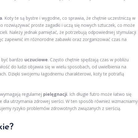
a
. Koty te są bystre i wygodne, co sprawia, że chętnie uczestniczą w
ko rozwiązywać proste zagadki i uczą się nowych sztuczek, co może
icieli. Należy jednak pamiętać, że potrzebują odpowiedniej stymulacji
więc zapewnić im różnorodne zabawki oraz zorganizować czas na
ą być bardzo
uczuciowe
. Często chętnie spędzają czas w pobliżu
miłość do ludzi objawia się w wielu sposobach, od uwielbienia na
ch. Dzięki swojemu łagodnemu charakterowi, koty te potrafią
o wymagają regularnej
pielęgnacji
. Ich długie futro może łatwo się
we dla utrzymania zdrowej sierści. W ten sposób również wzmacniamy
zujemy ryzyko problemów zdrowotnych związanych z sierścią.
kie?