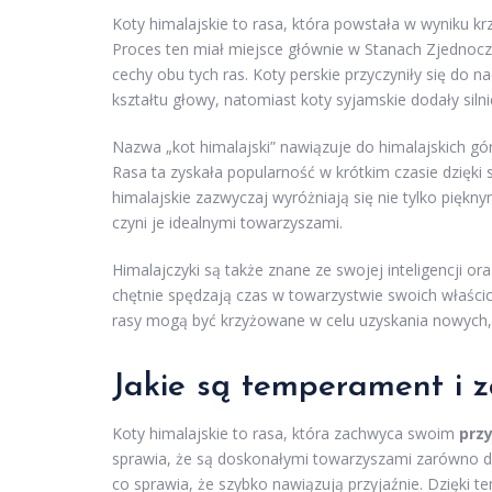
Koty himalajskie to rasa, która powstała w wyniku k
Proces ten miał miejsce głównie w Stanach Zjednocz
cechy obu tych ras. Koty perskie przyczyniły się do 
kształtu głowy, natomiast koty syjamskie dodały silnie
Nazwa „kot himalajski” nawiązuje do himalajskich gór
Rasa ta zyskała popularność w krótkim czasie dzię
himalajskie zazwyczaj wyróżniają się nie tylko pięk
czyni je idealnymi towarzyszami.
Himalajczyki są także znane ze swojej inteligencji 
chętnie spędzają czas w towarzystwie swoich właścici
rasy mogą być krzyżowane w celu uzyskania nowych, 
Jakie są temperament i z
Koty himalajskie to rasa, która zachwyca swoim
prz
sprawia, że są doskonałymi towarzyszami zarówno dla s
co sprawia, że szybko nawiązują przyjaźnie. Dzięki te