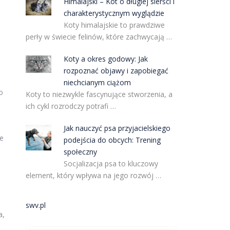
Himalajski – Kot o długiej sierści i
charakterystycznym wyglądzie
Koty himalajskie to prawdziwe
perły w świecie felinów, które zachwycają …
Koty a okres godowy: Jak
rozpoznać objawy i zapobiegać
niechcianym ciążom
o
Koty to niezwykle fascynujące stworzenia, a
ich cykl rozrodczy potrafi …
Jak nauczyć psa przyjacielskiego
ne
podejścia do obcych: Trening
społeczny
Socjalizacja psa to kluczowy
element, który wpływa na jego rozwój …
swv.pl
a,