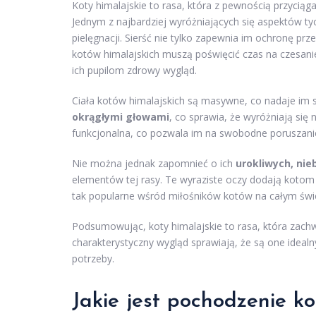
Koty himalajskie to rasa, która z pewnością przyci
Jednym z najbardziej wyróżniających się aspektów ty
pielęgnacji. Sierść nie tylko zapewnia im ochronę prz
kotów himalajskich muszą poświęcić czas na czesan
ich pupilom zdrowy wygląd.
Ciała kotów himalajskich są masywne, co nadaje im s
okrągłymi głowami
, co sprawia, że wyróżniają się n
funkcjonalna, co pozwala im na swobodne poruszani
Nie można jednak zapomnieć o ich
urokliwych, nie
elementów tej rasy. Te wyraziste oczy dodają kotom 
tak popularne wśród miłośników kotów na całym świe
Podsumowując, koty himalajskie to rasa, która zach
charakterystyczny wygląd sprawiają, że są one idealn
potrzeby.
Jakie jest pochodzenie k