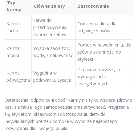
Typ
Główne zalety
Zastosowanie
karmy
Łatwa do
Karma
Codzienna dieta dla
przechowywania,
sucha
aktywnych psów
dobra dla zębów
Pomoc w nawodnieniu, dla
Karma
Wysoka zawartość
psów o skłonności do
mokra
wody, smakowitość
otyłości
Dla psów o wyższych
Karma
Wygodna w
wymaganiach
półwilgotna
podawaniu, sycąca
energetycznych
Ostatecznie, odpowiedni dobór karmy nie tylko wspiera zdrowie
psa, ale także jego samopoczucie oraz aktywność. Przyjrzenie
się etykietom, składnikom i dostosowaniu diety do
indywidualnych potrzeb pomoże w wyborze najlepszego
rozwiązania dla Twojego pupila.