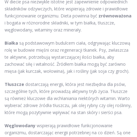
W diecie psa niezwykle istotne jest zapewnienie odpowiednich
składników odżywczych, które wspierają zdrowie i prawidłowe
funkcjonowanie organizmu. Dieta powinna być
zrównoważona
i bogata w różnorodne składniki, w tym białka, tłuszcze,
węglowodany, witaminy oraz minerały.
Białka
są podstawowym budulcem ciała, odgrywając kluczową
rolę w budowie mięśni oraz regeneracji tkanek. Psy, zwłaszcza
te aktywne, potrzebują wystarczającej ilości białka, aby
zachować siłę i witalność. Źródłem białka mogą być zarówno
mięsa (jak kurczak, wołowina), jak i rośliny (jak soja czy groch).
Tłuszcze
dostarczają energii, która jest niezbędna dla psów,
szczególnie tych, które prowadzą aktywny tryb życia. Tłuszcze
są również kluczowe dla wchłaniania niektórych witamin. Warto
wybierać zdrowe źródła tłuszczu, jak olej rybny czy olej roślinny,
które mogą pozytywnie wpływać na stan skóry i sierści psa.
Węglowodany
wspierają prawidłowe funkcjonowanie
organizmu, dostarczając energii potrzebnej na co dzień. Są one