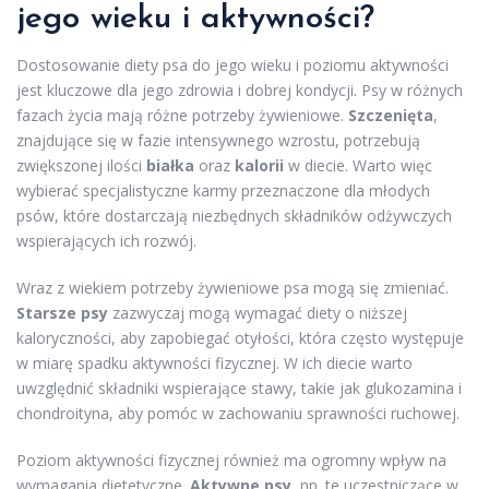
jego wieku i aktywności?
Dostosowanie diety psa do jego wieku i poziomu aktywności
jest kluczowe dla jego zdrowia i dobrej kondycji. Psy w różnych
fazach życia mają różne potrzeby żywieniowe.
Szczenięta
,
znajdujące się w fazie intensywnego wzrostu, potrzebują
zwiększonej ilości
białka
oraz
kalorii
w diecie. Warto więc
wybierać specjalistyczne karmy przeznaczone dla młodych
psów, które dostarczają niezbędnych składników odżywczych
wspierających ich rozwój.
Wraz z wiekiem potrzeby żywieniowe psa mogą się zmieniać.
Starsze psy
zazwyczaj mogą wymagać diety o niższej
kaloryczności, aby zapobiegać otyłości, która często występuje
w miarę spadku aktywności fizycznej. W ich diecie warto
uwzględnić składniki wspierające stawy, takie jak glukozamina i
chondroityna, aby pomóc w zachowaniu sprawności ruchowej.
Poziom aktywności fizycznej również ma ogromny wpływ na
wymagania dietetyczne.
Aktywne psy
, np. te uczestniczące w