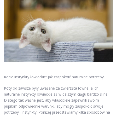
Kocie instynkty łowieckie: Jak zaspokoić naturalne potrzeby
Koty od zawsze były uważane za zwierzęta łowne, a ich
naturalne instynkty łowieckie są w dalszym ciągu bardzo silne.
Dlatego tak ważne jest, aby właściciele zapewnili swoim
pupilom odpowiednie warunki, aby mogły zaspokoić swoje
potrzeby i instynkty. Poniżej przedstawiamy kilka sposobów na