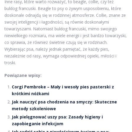
Inne rasy, które warto rozważyć, to beagle, collie, czy też
buldog francuski. Beagle to psy o żywym usposobieniu, które
doskonale odnajdą się w rodzinnej atmosferze. Collie, znane ze
swojej inteligencji i łagodności, są równie doskonałymi
towarzyszami. Natomiast buldog francuski, mimo swojego
niewielkiego rozmiaru, ma wiele energii i jest bardzo towarzyski,
co sprawia, że również świetnie czują się w rodzinach.
Wybierając psa, należy jednak pamiętać, że każdy pies,
niezależnie od rasy, wymaga odpowiedniej opieki, miłości i
troski.
Powiązane wpisy:
Corgi Pembroke – Mały i wesoły pies pasterski z
krótkimi nóżkami
Jak nauczyć psa chodzenia na smyczy: Skuteczne
metody szkoleniowe
Jak pielęgnować uszy psa: Zasady higieny i
zapobieganie infekcjom
Jak radzić sobie z niewłaściwym żuciem u psa: