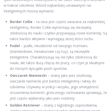
w trakcie szkolenia. Wśród najbardziej uznawanych ras
inteligentnych można wymienić:
Border Collie
– ta rasa jest często uważana za najbardziej
inteligentną. Border Collie wyróżniają się niezwykłą
zdolnością do nauki i szybko przyswajają nowe komendy. Są
także bardzo aktywne i wymagają dużej ilości ruchu.
Pudel
– pudle, niezależnie od swojego rozmiaru
(standardowe, miniaturowe czy toy), są niezwykle
inteligentne. Charakteryzują się nie tylko zdolnością do
nauki, ale także dużą chęcią do pracy, co czyni je idealnymi
do różnych dyscyplin psich sportów.
Owczarek Niemiecki
– znany jako pies służbowy,
owczarek niemiecki jest bardzo inteligentny i łatwy do
szkolenia. Używany w policji i wojsku, jego umiejętność
zrozumienia komend i grzecznego zachowania sprawiają, że
jest często wybierany jako pies rodzinny.
Golden Retriever
– znany z łagodnego usposobienia,
golden retriever jest również bardzo inteligentnym psem,