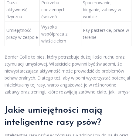
Duża
Potrzeba
Spacerowanie,
aktywność
codziennych
bieganie, zabawy w
fizyczna
ćwiczeń
wodzie
Wysoka
Umiejętność
Psy pasterskie, prace w
współpraca z
pracy w zespole
terenie
właścicielem
Border Collie to pies, który potrzebuje dużej ilości ruchu oraz
stymulacji umysłowej. Właściciele powinni być świadomi, że
niewystarczająca aktywność może prowadzić do problemów
behawioralnych. Dlatego też, aby w pełni wykorzystać potencjał
intelektualny tej rasy, warto angażować je w różnorodne
zabawy oraz treningi, które rozwijają zarówno ciało, jak i umysł.
Jakie umiejętności mają
inteligentne rasy psów?
Inteligentne rasy psów wyróżniają się zdolnością do nauki oraz