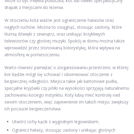
Może to być miękka poduszka, koc lub nawet specjalistyczny
drapak z miejscami do leżenia.
W otoczeniu kota ważne jest ograniczenie hałasów oraz
nagłych ruchów. Można to osiągnąć, stosując zasłony, które
tłumią dźwięki z zewnątrz, oraz unikając krzykliwych
telewizorów czy głośnej muzyki. Spokój w domu można także
wprowadzić przez stonowaną kolorystykę, która wpływa na
atmosferę w pomieszczeniu.
Warto również pamiętać o zorganizowaniu przestrzeni, w której
kot będzie mógł się schować i obserwować otoczenie z
bezpiecznej odległości. Miejsca takie jak kartonowe pudła,
specjalne kryjówki czy półki na wysokości sprzyjają naturalnemu
zachowaniu kociego instynktu. Koty lubią mieć kontrolę nad
swoim otoczeniem, więc zapewnienie im takich miejsc zwiększy
ich poczucie bezpieczeństwa.
Utwórz cichy kącik z wygodnym legowiskiem.
Ogranicz hałasy, stosując zasłony i unikając głośnych