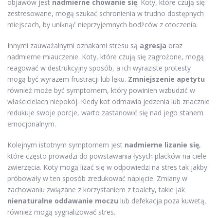
objawów jest
nadmierne chowanie się
. Koty, które czują się
zestresowane, mogą szukać schronienia w trudno dostępnych
miejscach, by uniknąć nieprzyjemnych bodźców z otoczenia.
Innymi zauważalnymi oznakami stresu są
agresja
oraz
nadmierne miauczenie. Koty, które czują się zagrożone, mogą
reagować w destrukcyjny sposób, a ich wyraziste protesty
mogą być wyrazem frustracji lub lęku.
Zmniejszenie apetytu
również może być symptomem, który powinien wzbudzić w
właścicielach niepokój. Kiedy kot odmawia jedzenia lub znacznie
redukuje swoje porcje, warto zastanowić się nad jego stanem
emocjonalnym.
Kolejnym istotnym symptomem jest
nadmierne lizanie się
,
które często prowadzi do powstawania łysych placków na ciele
zwierzęcia. Koty mogą lizać się w odpowiedzi na stres tak jakby
próbowały w ten sposób zredukować napięcie. Zmiany w
zachowaniu związane z korzystaniem z toalety, takie jak
nienaturalne oddawanie moczu
lub defekacja poza kuwetą,
również mogą sygnalizować stres.