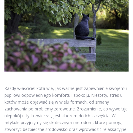
Każdy właściciel kota wie, jak ważne jest zapewnienie swojemu
pupilowi odpowiedniego komfortu i spokoju. Niestety, stres u
kotów może objawiać się w wielu formach, od zmiany
zachowania po problemy zdrowotne. Zrozumienie, co wywołuje
niepokój u tych zwierząt, jest kluczem do ich szczęścia. W
artykule przyjrzymy się skutecznym metodom, które pomogą
stworzyć bezpieczne środowisko oraz wprowadzić relaksacyjne