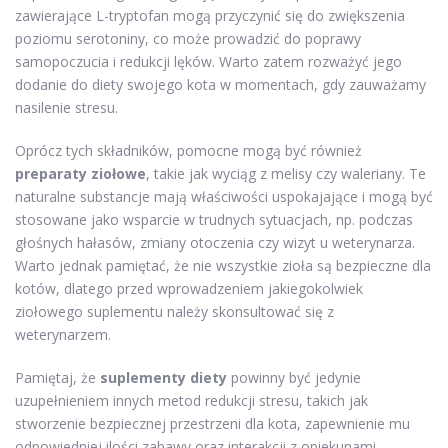
zawierające L-tryptofan mogą przyczynić się do zwiększenia
poziomu serotoniny, co może prowadzić do poprawy
samopoczucia i redukcji lęków. Warto zatem rozważyć jego
dodanie do diety swojego kota w momentach, gdy zauważamy
nasilenie stresu.
Oprócz tych składników, pomocne mogą być również
preparaty ziołowe
, takie jak wyciąg z melisy czy waleriany. Te
naturalne substancje mają właściwości uspokajające i mogą być
stosowane jako wsparcie w trudnych sytuacjach, np. podczas
głośnych hałasów, zmiany otoczenia czy wizyt u weterynarza.
Warto jednak pamiętać, że nie wszystkie zioła są bezpieczne dla
kotów, dlatego przed wprowadzeniem jakiegokolwiek
ziołowego suplementu należy skonsultować się z
weterynarzem.
Pamiętaj, że
suplementy diety
powinny być jedynie
uzupełnieniem innych metod redukcji stresu, takich jak
stworzenie bezpiecznej przestrzeni dla kota, zapewnienie mu
odpowiedniej ilości zabawy oraz interakcji z opiekunami.