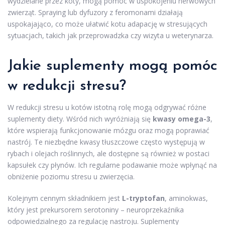
wydzielane przez koty, mogą pomóc w uspokojeniu nerwowych
zwierząt. Spraying lub dyfuzory z feromonami działają
uspokajająco, co może ułatwić kotu adapację w stresujących
sytuacjach, takich jak przeprowadzka czy wizyta u weterynarza.
Jakie suplementy mogą pomóc
w redukcji stresu?
W redukcji stresu u kotów istotną rolę mogą odgrywać różne
suplementy diety. Wśród nich wyróżniają się
kwasy omega-3
,
które wspierają funkcjonowanie mózgu oraz mogą poprawiać
nastrój. Te niezbędne kwasy tłuszczowe często występują w
rybach i olejach roślinnych, ale dostępne są również w postaci
kapsułek czy płynów. Ich regularne podawanie może wpłynąć na
obniżenie poziomu stresu u zwierzęcia.
Kolejnym cennym składnikiem jest
L-tryptofan
, aminokwas,
który jest prekursorem serotoniny – neuroprzekaźnika
odpowiedzialnego za regulację nastroju. Suplementy