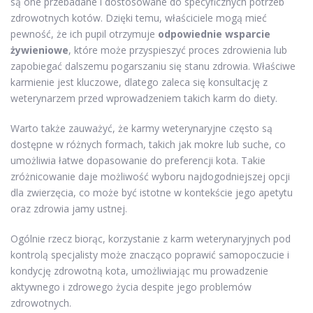
są one przebadane i dostosowane do specyficznych potrzeb
zdrowotnych kotów. Dzięki temu, właściciele mogą mieć
pewność, że ich pupil otrzymuje
odpowiednie wsparcie
żywieniowe
, które może przyspieszyć proces zdrowienia lub
zapobiegać dalszemu pogarszaniu się stanu zdrowia. Właściwe
karmienie jest kluczowe, dlatego zaleca się konsultację z
weterynarzem przed wprowadzeniem takich karm do diety.
Warto także zauważyć, że karmy weterynaryjne często są
dostępne w różnych formach, takich jak mokre lub suche, co
umożliwia łatwe dopasowanie do preferencji kota. Takie
zróżnicowanie daje możliwość wyboru najdogodniejszej opcji
dla zwierzęcia, co może być istotne w kontekście jego apetytu
oraz zdrowia jamy ustnej.
Ogólnie rzecz biorąc, korzystanie z karm weterynaryjnych pod
kontrolą specjalisty może znacząco poprawić samopoczucie i
kondycję zdrowotną kota, umożliwiając mu prowadzenie
aktywnego i zdrowego życia despite jego problemów
zdrowotnych.