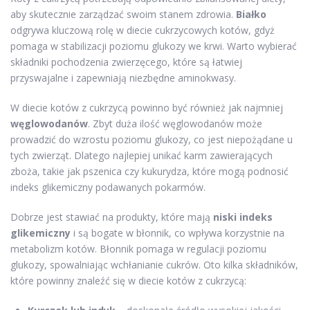
aby skutecznie zarządzać swoim stanem zdrowia.
Białko
odgrywa kluczową rolę w diecie cukrzycowych kotów, gdyż
pomaga w stabilizacji poziomu glukozy we krwi. Warto wybierać
składniki pochodzenia zwierzęcego, które są łatwiej
przyswajalne i zapewniają niezbędne aminokwasy.
W diecie kotów z cukrzycą powinno być również jak najmniej
węglowodanów
. Zbyt duża ilość węglowodanów może
prowadzić do wzrostu poziomu glukozy, co jest niepożądane u
tych zwierząt. Dlatego najlepiej unikać karm zawierających
zboża, takie jak pszenica czy kukurydza, które mogą podnosić
indeks glikemiczny podawanych pokarmów.
Dobrze jest stawiać na produkty, które mają
niski indeks
glikemiczny
i są bogate w błonnik, co wpływa korzystnie na
metabolizm kotów. Błonnik pomaga w regulacji poziomu
glukozy, spowalniając wchłanianie cukrów. Oto kilka składników,
które powinny znaleźć się w diecie kotów z cukrzycą: