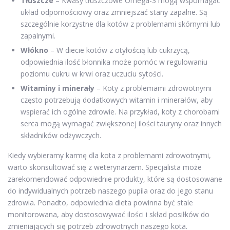
Tłuszcze
– Kwasy tłuszczowe Omega-3 mogą wspomagać
układ odpornościowy oraz zmniejszać stany zapalne. Są
szczególnie korzystne dla kotów z problemami skórnymi lub
zapalnymi.
Włókno
– W diecie kotów z otyłością lub cukrzycą,
odpowiednia ilość błonnika może pomóc w regulowaniu
poziomu cukru w krwi oraz uczuciu sytości.
Witaminy i minerały
– Koty z problemami zdrowotnymi
często potrzebują dodatkowych witamin i minerałów, aby
wspierać ich ogólne zdrowie. Na przykład, koty z chorobami
serca mogą wymagać zwiększonej ilości tauryny oraz innych
składników odżywczych.
Kiedy wybieramy karmę dla kota z problemami zdrowotnymi,
warto skonsultować się z weterynarzem. Specjalista może
zarekomendować odpowiednie produkty, które są dostosowane
do indywidualnych potrzeb naszego pupila oraz do jego stanu
zdrowia. Ponadto, odpowiednia dieta powinna być stale
monitorowana, aby dostosowywać ilości i skład posiłków do
zmieniających się potrzeb zdrowotnych naszego kota.