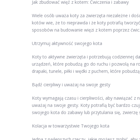
Jak zbudować więź z kotem: Ćwiczenia i zabawy
Wiele osób uważa koty za zwierzęta niezależne i doś
kotów wie, że to nieprawda i że koty potrafią tworzy
sposobów na budowanie więzi z kotem poprzez ćwicz
Utrzymuj aktywność swojego kota
Koty to aktywne zwierzęta i potrzebują codziennej 
urządzeń, które pobudzą go do ruchu i pozwolą na ro
drapaki, tunele, piłki i wędki z puchem, które pobudzą
Bądź cierpliwy i uważaj na swoje gesty
Koty wymagają czasu i cierpliwości, aby nawiązać z n
uważaj na swoje gesty. Koty potrafią być bardzo czu
swojego kota do zabawy lub przytulania się, zwierzę
Kolacja w towarzystwie Twojego kota
Jedna z najlepszych rzeczy, jakie możesz zrobić, aby