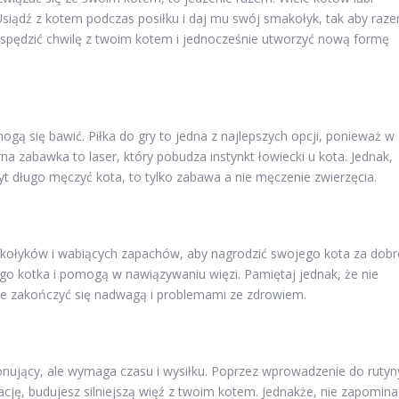
siądź z kotem podczas posiłku i daj mu swój smakołyk, tak aby raz
 spędzić chwilę z twoim kotem i jednocześnie utworzyć nową formę
ogą się bawić. Piłka do gry to jedna z najlepszych opcji, ponieważ w
na zabawka to laser, który pobudza instynkt łowiecki u kota. Jednak,
byt długo męczyć kota, to tylko zabawa a nie męczenie zwierzęcia.
makołyków i wabiących zapachów, aby nagrodzić swojego kota za dobr
ego kotka i pomogą w nawiązywaniu więzi. Pamiętaj jednak, że nie
że zakończyć się nadwagą i problemami ze zdrowiem.
nujący, ale wymaga czasu i wysiłku. Poprzez wprowadzenie do rutyn
cję, budujesz silniejszą więź z twoim kotem. Jednakże, nie zapomina