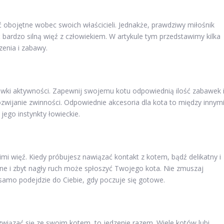
ć obojętne wobec swoich właścicieli. Jednakże, prawdziwy miłośnik
ć bardzo silną więź z człowiekiem. W artykule tym przedstawimy kilka
enia i zabawy.
dawki aktywności. Zapewnij swojemu kotu odpowiednią ilość zabawek 
zwijanie zwinności. Odpowiednie akcesoria dla kota to między innym
 jego instynkty łowieckie.
imi więź. Kiedy próbujesz nawiązać kontakt z kotem, bądź delikatny i
jne i zbyt nagły ruch może spłoszyć Twojego kota. Nie zmuszaj
 samo podejdzie do Ciebie, gdy poczuje się gotowe.
 związać się ze swoim kotem, to jedzenie razem. Wiele kotów lubi