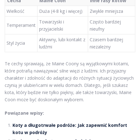
Cecha
Maine Coon
Inne rasy kotów
Wielkość
Duża (4-8 kg i więcej)
Zwykle mniejsza
Towarzyski i
Często bardziej
Temperament
przyjacielski
nieufny
Aktywny, lubi kontakt z
Czasem bardziej
Styl życia
ludźmi
niezależny
Te cechy sprawiają, że Maine Coony są wyjątkowymi kotami,
które potrafią nawiązywać silne więzi z ludźmi. Ich przyjazny
charakter i zdolność do adaptacji do różnych sytuacji życiowych
czynią je ulubieńcami w wielu domach. Dlatego, jeśli szukasz
kota, który będzie nie tylko piękny, ale także towarzyski, Maine
Coon może być doskonałym wyborem.
Powiązane wpisy:
Koty a długotrwałe podróże: Jak zapewnić komfort
kotu w podróży