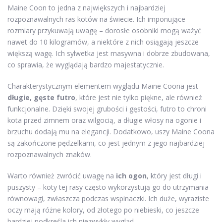
Maine Coon to jedna z największych i najbardziej
rozpoznawalnych ras kotów na świecie. Ich imponujące
rozmiary przykuwają uwagę – dorosłe osobniki mogą ważyć
nawet do 10 kilogramów, a niektóre z nich osiągają jeszcze
większą wagę. Ich sylwetka jest masywna i dobrze zbudowana,
co sprawia, że wyglądają bardzo majestatycznie.
Charakterystycznym elementem wyglądu Maine Coona jest
długie, gęste futro
, które jest nie tylko piękne, ale również
funkcjonalne. Dzięki swojej grubości i gęstości, futro to chroni
kota przed zimnem oraz wilgocią, a długie włosy na ogonie i
brzuchu dodają mu na elegancji. Dodatkowo, uszy Maine Coona
są zakończone pędzelkami, co jest jednym z jego najbardziej
rozpoznawalnych znaków.
Warto również zwrócić uwagę na
ich ogon
, który jest długi i
puszysty – koty tej rasy często wykorzystują go do utrzymania
równowagi, zwłaszcza podczas wspinaczki. Ich duże, wyraziste
oczy mają różne kolory, od złotego po niebieski, co jeszcze
bardziej podkreśla ich niezwykły wygląd.