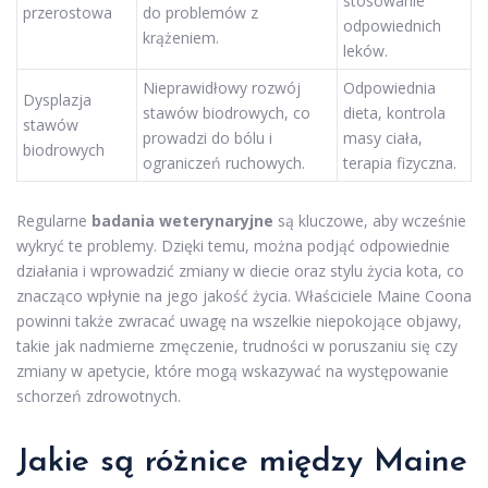
stosowanie
przerostowa
do problemów z
odpowiednich
krążeniem.
leków.
Nieprawidłowy rozwój
Odpowiednia
Dysplazja
stawów biodrowych, co
dieta, kontrola
stawów
prowadzi do bólu i
masy ciała,
biodrowych
ograniczeń ruchowych.
terapia fizyczna.
Regularne
badania weterynaryjne
są kluczowe, aby wcześnie
wykryć te problemy. Dzięki temu, można podjąć odpowiednie
działania i wprowadzić zmiany w diecie oraz stylu życia kota, co
znacząco wpłynie na jego jakość życia. Właściciele Maine Coona
powinni także zwracać uwagę na wszelkie niepokojące objawy,
takie jak nadmierne zmęczenie, trudności w poruszaniu się czy
zmiany w apetycie, które mogą wskazywać na występowanie
schorzeń zdrowotnych.
Jakie są różnice między Maine