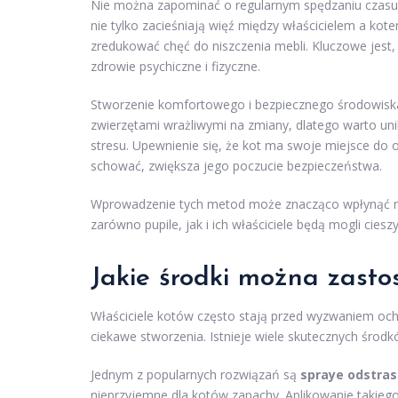
Nie można zapominać o regularnym spędzaniu czasu z
nie tylko zacieśniają więź między właścicielem a kot
zredukować chęć do niszczenia mebli. Kluczowe jest,
zdrowie psychiczne i fizyczne.
Stworzenie komfortowego i bezpiecznego środowiska
zwierzętami wrażliwymi na zmiany, dlatego warto un
stresu. Upewnienie się, że kot ma swoje miejsce do
schować, zwiększa jego poczucie bezpieczeństwa.
Wprowadzenie tych metod może znacząco wpłynąć na 
zarówno pupile, jak i ich właściciele będą mogli cie
Jakie środki można zasto
Właściciele kotów często stają przed wyzwaniem oc
ciekawe stworzenia. Istnieje wiele skutecznych śro
Jednym z popularnych rozwiązań są
spraye odstras
nieprzyjemne dla kotów zapachy. Aplikowanie takiego