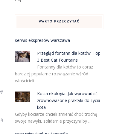
WARTO PRZECZYTAĆ
serwis ekspresów warszawa
Przegląd fontann dla kotów: Top
3 Best Cat Fountains
Fontanny dla kotów to coraz
bardziej popularne rozwiązanie wśród
właścicieli …
by
Kocia ekologia: Jak wprowadzić
zrównoważone praktyki do życia
kota
Gdyby kociarze chcieli zmienić choć trochę
ią
swoje nawyki, solidarnie przyczyniliby …
ceny mieszkań na teneryfie