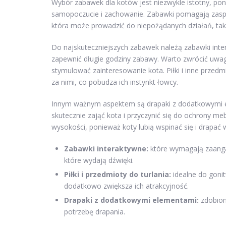
Wybór zabawek dla kotów jest niezwykle istotny, p
samopoczucie i zachowanie. Zabawki pomagają zaspok
która może prowadzić do niepożądanych działań, takic
Do najskuteczniejszych zabawek należą zabawki inter
zapewnić długie godziny zabawy. Warto zwrócić uwag
stymulować zainteresowanie kota. Piłki i inne przedm
za nimi, co pobudza ich instynkt łowcy.
Innym ważnym aspektem są drapaki z dodatkowymi 
skutecznie zająć kota i przyczynić się do ochrony me
wysokości, ponieważ koty lubią wspinać się i drapać 
Zabawki interaktywne:
które wymagają zaanga
które wydają dźwięki.
Piłki i przedmioty do turlania:
idealne do gonit
dodatkowo zwiększa ich atrakcyjność.
Drapaki z dodatkowymi elementami:
zdobion
potrzebę drapania.