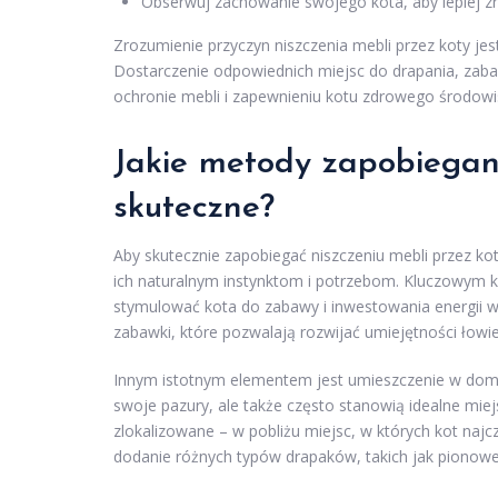
Obserwuj zachowanie swojego kota, aby lepiej zr
Zrozumienie przyczyn niszczenia mebli przez koty j
Dostarczenie odpowiednich miejsc do drapania, zab
ochronie mebli i zapewnieniu kotu zdrowego środowi
Jakie metody zapobiegani
skuteczne?
Aby skutecznie zapobiegać niszczeniu mebli przez k
ich naturalnym instynktom i potrzebom. Kluczowym 
stymulować kota do zabawy i inwestowania energii w
zabawki, które pozwalają rozwijać umiejętności łowi
Innym istotnym elementem jest umieszczenie w domu
swoje pazury, ale także często stanowią idealne mi
zlokalizowane – w pobliżu miejsc, w których kot naj
dodanie różnych typów drapaków, takich jak pionowe