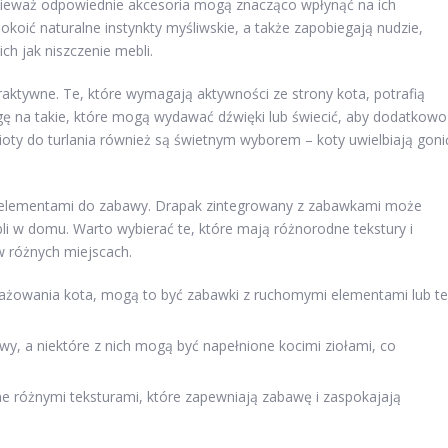
onieważ odpowiednie akcesoria mogą znacząco wpłynąć na ich
oić naturalne instynkty myśliwskie, a także zapobiegają nudzie,
h jak niszczenie mebli.
aktywne. Te, które wymagają aktywności ze strony kota, potrafią
ę na takie, które mogą wydawać dźwięki lub świecić, aby dodatkowo
ioty do turlania również są świetnym wyborem – koty uwielbiają goni
elementami do zabawy. Drapak zintegrowany z zabawkami może
bli w domu. Warto wybierać te, które mają różnorodne tekstury i
w różnych miejscach.
żowania kota, mogą to być zabawki z ruchomymi elementami lub te
wy, a niektóre z nich mogą być napełnione kocimi ziołami, co
e różnymi teksturami, które zapewniają zabawę i zaspokajają