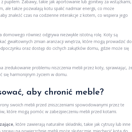
 pupilem. Zabawy, takie jak aportowanie lub gonitwy za wstążkami,
em, ale także pozwalają kotu spalić nadmiar energii, co może
 aby znaleźć czas na codzienne interakcje z kotem, co wspiera jego
 domowego również odgrywa niezwykle istotną rolę. Koty są
ikać gwałtownych zmian aranżacji wnętrza, które mogą prowadzić do
 odpoczynku oraz dostęp do cichych zakątków domu, gdzie może się
zredukowanie problemu niszczenia mebli przez koty, sprawiając, ż
szyć się harmonijnym życiem w domu.
sować, aby chronić meble?
hrony swoich mebli przed zniszczeniami spowodowanymi przez te
dków, które mogą pomóc w zabezpieczeniu mebli przed kotami.
zające
, które zawierają naturalne składniki, takie jak cytrusy lub inne
 sprayu na powierzchnie mebli może skutecznie zniechęcić kota do