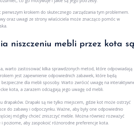
ozumieć, co go motywuje i jakie są jego potrzeby.
est pierwszym krokiem do skutecznego zarządzania tym problemem.
awy oraz uwagi ze strony właściciela może znacząco pomóc w
ska.
a niszczeniu mebli przez kota s
ota, warto zastosować kilka sprawdzonych metod, które odpowiadają
krokiem jest zapewnienie odpowiednich zabawek, które będą
 bezpieczne dla mebli sposoby. Warto zwrócić uwagę na interaktywn
eckie kota, a zarazem odciągają jego uwagę od mebli.
 drapaków. Drapaki są nie tylko miejscem, gdzie kot może ostrzyć
ejsce do zabawy i odpoczynku. Ważne, aby były one odpowiednio
częściej mógłby chcieć zniszczyć meble. Można również rozważyć
 i poziome, aby zaspokoić różnorodne preferencje kota.