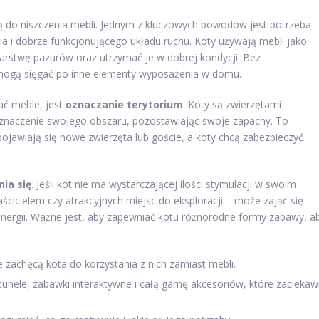
zą do niszczenia mebli. Jednym z kluczowych powodów jest potrzeba
wia i dobrze funkcjonującego układu ruchu. Koty używają mebli jako
arstwę pazurów oraz utrzymać je w dobrej kondycji. Bez
, mogą sięgać po inne elementy wyposażenia w domu.
ć meble, jest
oznaczanie terytorium
. Koty są zwierzętami
zaznaczenie swojego obszaru, pozostawiając swoje zapachy. To
jawiają się nowe zwierzęta lub goście, a koty chcą zabezpieczyć
ia się
. Jeśli kot nie ma wystarczającej ilości stymulacji w swoim
aścicielem czy atrakcyjnych miejsc do eksploracji – może zająć się
nergii. Ważne jest, aby zapewniać kotu różnorodne formy zabawy, a
e zachęcą kota do korzystania z nich zamiast mebli.
tunele, zabawki interaktywne i całą gamę akcesoriów, które zaciekaw