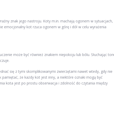
yraźny znak jego nastroju. Koty m.in. machają ogonem w sytuacjach,
ie emocjonalny kot rzuca ogonem w górę i dół w celu wyrażenia
auczenie może być również znakiem niepokoju lub bólu. Słuchając ton
czuje.
nać się z tymi skomplikowanymi zwierzętami nawet wtedy, gdy nie
 pamiętać, że każdy kot jest inny, a niektóre oznaki mogą być
ia kota jest po prostu obserwacja i zdolność do czytania między