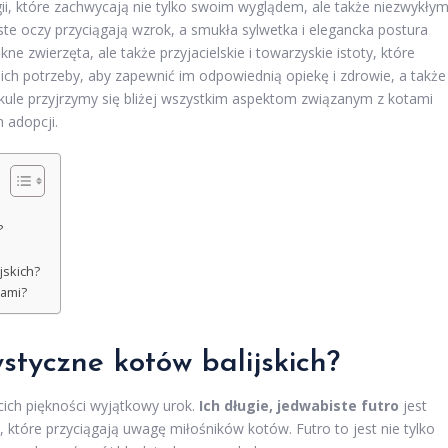
ogii, które zachwycają nie tylko swoim wyglądem, ale także niezwykły
iste oczy przyciągają wzrok, a smukła sylwetka i elegancka postura
kne zwierzęta, ale także przyjacielskie i towarzyskie istoty, które
 ich potrzeby, aby zapewnić im odpowiednią opiekę i zdrowie, a także
ykule przyjrzymy się bliżej wszystkim aspektom związanym z kotami
 adopcji.
?
jskich?
sami?
styczne kotów balijskich?
cich piękności wyjątkowy urok.
Ich długie, jedwabiste futro
jest
 które przyciągają uwagę miłośników kotów. Futro to jest nie tylko