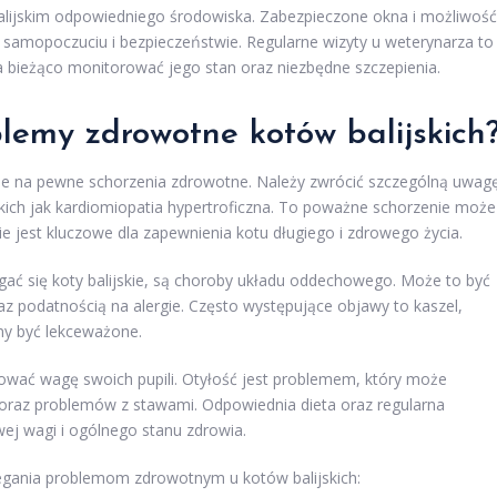
balijskim odpowiedniego środowiska. Zabezpieczone okna i możliwość
samopoczuciu i bezpieczeństwie. Regularne wizyty u weterynarza to
a bieżąco monitorować jego stan oraz niezbędne szczepienia.
blemy zdrowotne kotów balijskich
atne na pewne schorzenia zdrowotne. Należy zwrócić szczególną uwag
kich jak kardiomiopatia hypertroficzna. To poważne schorzenie może
e jest kluczowe dla zapewnienia kotu długiego i zdrowego życia.
 się koty balijskie, są choroby układu oddechowego. Może to być
z podatnością na alergie. Często występujące objawy to kaszel,
nny być lekceważone.
rować wagę swoich pupili. Otyłość jest problemem, który może
 oraz problemów z stawami. Odpowiednia dieta oraz regularna
ej wagi i ogólnego stanu zdrowia.
egania problemom zdrowotnym u kotów balijskich: