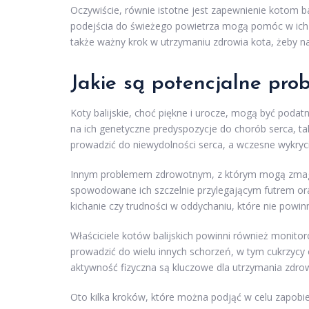
Oczywiście, równie istotne jest zapewnienie kotom 
podejścia do świeżego powietrza mogą pomóc w ich 
także ważny krok w utrzymaniu zdrowia kota, żeby n
Jakie są potencjalne pro
Koty balijskie, choć piękne i urocze, mogą być pod
na ich genetyczne predyspozycje do chorób serca, ta
prowadzić do niewydolności serca, a wczesne wykryci
Innym problemem zdrowotnym, z którym mogą zmagać
spowodowane ich szczelnie przylegającym futrem ora
kichanie czy trudności w oddychaniu, które nie powi
Właściciele kotów balijskich powinni również monito
prowadzić do wielu innych schorzeń, w tym cukrzycy
aktywność fizyczna są kluczowe dla utrzymania zdrow
Oto kilka kroków, które można podjąć w celu zapobi