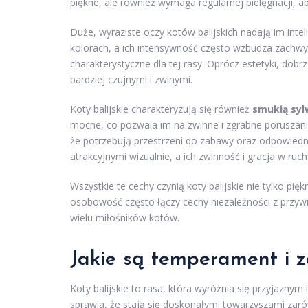
piękne, ale również wymaga regularnej pielęgnacji, 
Duże, wyraziste oczy kotów balijskich nadają im int
kolorach, a ich intensywność często wzbudza zachwyt
charakterystyczne dla tej rasy. Oprócz estetyki, dobr
bardziej czujnymi i zwinymi.
Koty balijskie charakteryzują się również
smukłą syl
mocne, co pozwala im na zwinne i zgrabne poruszanie 
że potrzebują przestrzeni do zabawy oraz odpowiednie
atrakcyjnymi wizualnie, a ich zwinność i gracja w ru
Wszystkie te cechy czynią koty balijskie nie tylko pi
osobowość często łączy cechy niezależności z przy
wielu miłośników kotów.
Jakie są temperament i z
Koty balijskie to rasa, która wyróżnia się przyjazny
sprawia, że stają się doskonałymi towarzyszami zarówn