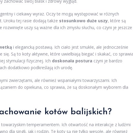
aby zachować swój blask i zdrowy wygląd.
eligentny i ciekawy wyraz. Oczy te mogą występować w różnych
. Uroku tej rasie dodają także
stosunkowo duże uszy
, które są
ze rozwinięte uszy są ważne dla ich zmysłu słuchu, co czyni je jeszcze
wetką
i elegancką postawą. Ich ciało jest smukłe, ale jednocześnie
się. Są to koty aktywne, które uwielbiają biegać i skakać, co sprawia
j stymulacji fizycznej. Ich
doskonała postura
czyni je bardzo
chach dodatkowo podkreślają ich urodę.
ęknymi zwierzętami, ale również wspaniałymi towarzyszami. Ich
wiązaniem do opiekuna, co sprawia, że są doskonałym wyborem dla
achowanie kotów balijskich?
m i towarzyskim temperamentem. Ich otwartość na interakcje z ludźmi
o dla singli, jak i rodzin. Te koty są nie tylko wesołe, ale również