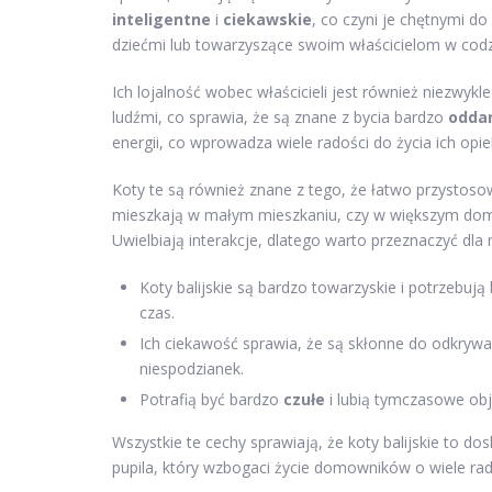
inteligentne
i
ciekawskie
, co czyni je chętnymi d
dziećmi lub towarzyszące swoim właścicielom w codz
Ich lojalność wobec właścicieli jest również niezwykl
ludźmi, co sprawia, że są znane z bycia bardzo
odda
energii, co wprowadza wiele radości do życia ich opi
Koty te są również znane z tego, że łatwo przystoso
mieszkają w małym mieszkaniu, czy w większym domu
Uwielbiają interakcje, dlatego warto przeznaczyć dla
Koty balijskie są bardzo towarzyskie i potrzebują
czas.
Ich ciekawość sprawia, że są skłonne do odkry
niespodzianek.
Potrafią być bardzo
czułe
i lubią tymczasowe objaw
Wszystkie te cechy sprawiają, że koty balijskie to d
pupila, który wzbogaci życie domowników o wiele rad