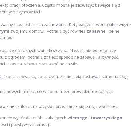
o eksploracji otoczenia. Często można je zauważyć bawiące się z
iennych czynnościach.
e ważnym aspektem ich zachowania. Koty balijskie tworzą silne więzi 
nymi
swojemu domowi. Potrafią być również
zabawne
i pełne
ekunów.
wują się do różnych warunków życia. Niezależnie od tego, czy
 z ogrodem, potrafią znaleźć sposób na zabawę i aktywność.
 nich czas na zabawę oraz wspólne chwile.
 bliskości człowieka, co sprawia, że nie lubią zostawać same na długi
wania nowych miejsc, co w domu może prowadzić do różnych
ianie czułości, na przykład przez tarcie się o nogi właścicieli.
oskonały wybór dla osób szukających
wiernego
i
towarzyskiego
ości i pozytywnych emocji.