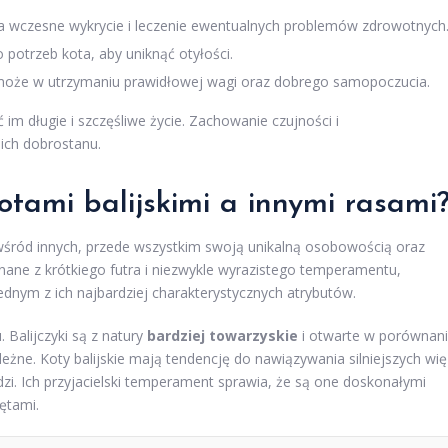
na wczesne wykrycie i leczenie ewentualnych problemów zdrowotnych
potrzeb kota, aby uniknąć otyłości.
omoże w utrzymaniu prawidłowej wagi oraz dobrego samopoczucia.
m długie i szczęśliwe życie. Zachowanie czujności i
ich dobrostanu.
otami balijskimi a innymi rasami
ę wśród innych, przede wszystkim swoją unikalną osobowością oraz
nane z krótkiego futra i niezwykle wyrazistego temperamentu,
 jednym z ich najbardziej charakterystycznych atrybutów.
. Balijczyki są z natury
bardziej towarzyskie
i otwarte w porównan
leżne. Koty balijskie mają tendencję do nawiązywania silniejszych wię
dzi. Ich przyjacielski temperament sprawia, że są one doskonałymi
ętami.