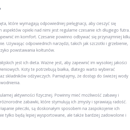
?
rzęta, które wymagają odpowiedniej pielęgnacji, aby cieszyć się
 aspektów opieki nad nimi jest regularne czesanie ich długiego futra.
apewnić im komfort. Czesanie powinno odbywać się przynajmniej kilk
ie. Używając odpowiednich narzędzi, takich jak szczotki i grzebienie,
yzyko powstawania kołtunów.
skich jest ich dieta. Ważne jest, aby zapewnić im wysokiej jakości
eniowych. Koty te potrzebują białka, dlatego warto wybierać
raz składników odżywczych. Pamiętajmy, że dostęp do świeżej wody
nawodnienia.
gularnej aktywności fizycznej. Powinny mieć możliwość zabawy i
óżnorodne zabawki, które stymulują ich zmysły i sprawiają radość.
 łapanie piłeczki, są doskonałym sposobem na zaspokojenie ich
nie tylko będą lepiej wysportowane, ale także bardziej zadowolone i