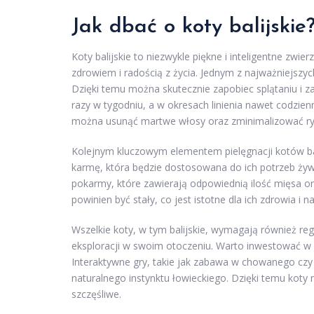
Jak dbać o koty balijskie
Koty balijskie to niezwykle piękne i inteligentne zwie
zdrowiem i radością z życia. Jednym z najważniejszych
Dzięki temu można skutecznie zapobiec splątaniu i z
razy w tygodniu, a w okresach linienia nawet codzienn
można usunąć martwe włosy oraz zminimalizować r
Kolejnym kluczowym elementem pielęgnacji kotów balij
karmę, która będzie dostosowana do ich potrzeb żywi
pokarmy, które zawierają odpowiednią ilość mięsa o
powinien być stały, co jest istotne dla ich zdrowia i 
Wszelkie koty, w tym balijskie, wymagają również re
eksploracji w swoim otoczeniu. Warto inwestować w r
Interaktywne gry, takie jak zabawa w chowanego czy
naturalnego instynktu łowieckiego. Dzięki temu koty 
szczęśliwe.