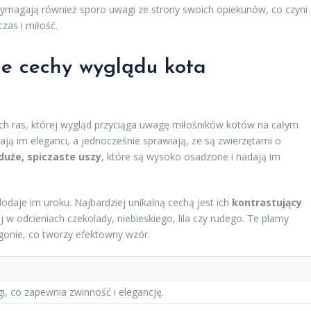
 wymagają również sporo uwagi ze strony swoich opiekunów, co czyni
zas i miłość.
ne cechy wyglądu kota
ych ras, której wygląd przyciąga uwagę miłośników kotów na całym
ją im eleganci, a jednocześnie sprawiają, że są zwierzętami o
duże, spiczaste uszy
, które są wysoko osadzone i nadają im
dodaje im uroku. Najbardziej unikalną cechą jest ich
kontrastujący
j w odcieniach czekolady, niebieskiego, lila czy rudego. Te plamy
gonie, co tworzy efektowny wzór.
gi, co zapewnia zwinność i elegancję.