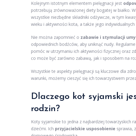
Kolejnym istotnym elementem pielęgnacji jest
odpow
potrzebują zrównoważonej diety bogatej w białko. Wa
wszystkie niezbędne składniki odżywcze, w tym kwas
wieku i aktywności kota, a także jego indywidualnyc
Nie można zapomnieć o
zabawie i stymulacji umy
odpowiednich bodźców, aby uniknąć nudy. Regularne 
pomóc w utrzymaniu ich aktywności fizycznej oraz zd
co może być zarówno zabawą, jak i sposobem na rozw
Wszystkie te aspekty pielęgnacji są kluczowe dla zd
warunki, możemy cieszyć się ich towarzystwem przez 
Dlaczego kot syjamski je
rodzin?
Koty syjamskie to jedna z najbardziej towarzyskich ra
dziećmi. Ich
przyjacielskie usposobienie
sprawia, ż
domowego środowiska.