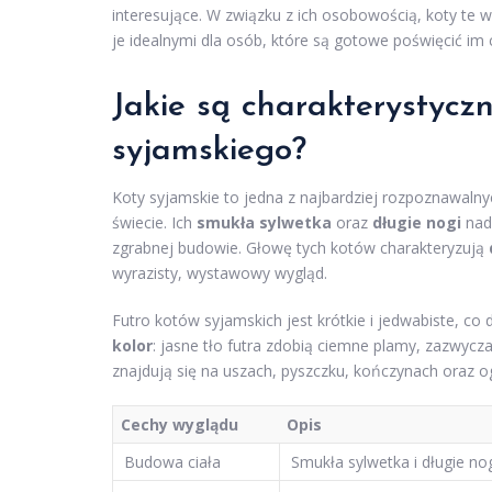
interesujące. W związku z ich osobowością, koty te
je idealnymi dla osób, które są gotowe poświęcić im c
Jakie są charakterystycz
syjamskiego?
Koty syjamskie to jedna z najbardziej rozpoznawaln
świecie. Ich
smukła sylwetka
oraz
długie nogi
nada
zgrabnej budowie. Głowę tych kotów charakteryzują
wyrazisty, wystawowy wygląd.
Futro kotów syjamskich jest krótkie i jedwabiste, co 
kolor
: jasne tło futra zdobią ciemne plamy, zazwycza
znajdują się na uszach, pyszczku, kończynach oraz o
Cechy wyglądu
Opis
Budowa ciała
Smukła sylwetka i długie no