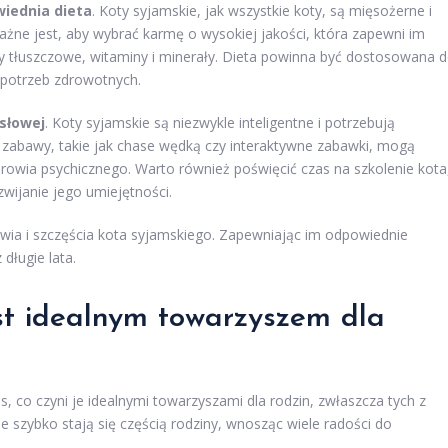
iednia dieta
. Koty syjamskie, jak wszystkie koty, są mięsożerne i
żne jest, aby wybrać karmę o wysokiej jakości, która zapewni im
y tłuszczowe, witaminy i minerały. Dieta powinna być dostosowana 
h potrzeb zdrowotnych.
słowej
. Koty syjamskie są niezwykle inteligentne i potrzebują
zabawy, takie jak chase wędką czy interaktywne zabawki, mogą
rowia psychicznego. Warto również poświęcić czas na szkolenie kota
ijanie jego umiejętności.
rowia i szczęścia kota syjamskiego. Zapewniając im odpowiednie
długie lata.
st idealnym towarzyszem dla
s, co czyni je idealnymi towarzyszami dla rodzin, zwłaszcza tych z
e szybko stają się częścią rodziny, wnosząc wiele radości do