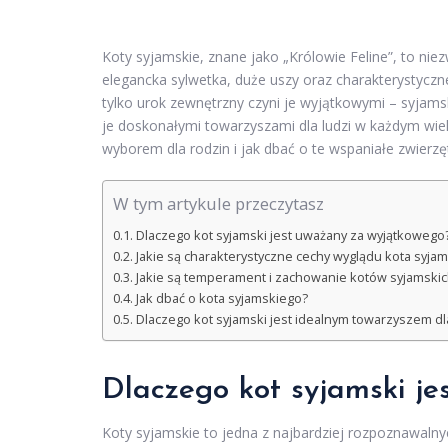
Koty syjamskie, znane jako „Królowie Feline”, to ni
elegancka sylwetka, duże uszy oraz charakterystyczne
tylko urok zewnętrzny czyni je wyjątkowymi – syjamski
je doskonałymi towarzyszami dla ludzi w każdym wieku
wyborem dla rodzin i jak dbać o te wspaniałe zwier
W tym artykule przeczytasz
Dlaczego kot syjamski jest uważany za wyjątkowego
Jakie są charakterystyczne cechy wyglądu kota syja
Jakie są temperament i zachowanie kotów syjamskic
Jak dbać o kota syjamskiego?
Dlaczego kot syjamski jest idealnym towarzyszem dl
Dlaczego kot syjamski j
Koty syjamskie to jedna z najbardziej rozpoznawalny