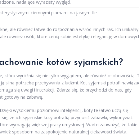
adzone, nadające wyrazisty wygląd.
rakterystycznymi ciemnymi plamami na jasnym tle.
ękne, ale również łatwe do rozpoznania wśród innych ras. Ich unikalny
ale również osób, które cenią sobie estetykę i elegancję w domowyc
zachowanie kotów syjamskich?
 która wyróżnia się nie tylko wyglądem, ale również osobowością. 
ją silną potrzebę przebywania z ludźmi. Kot syjamski potrafi nawiąza
maga się uwagi i interakcji. Zdarza się, że przychodzi do nas, gdy
st gotowy na zabawę.
. Dzięki wysokiemu poziomowi inteligencji, koty te łatwo uczą się
ą się, że ich syjamskie koty potrafią przynosić zabawki, wykonywać
 które wymagają większej pracy umysłowej. Warto zauważyć, że takie
również sposobem na zaspokojenie naturalnej ciekawości świata.