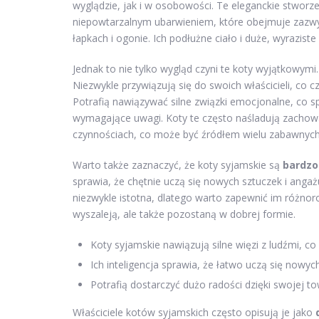
wyglądzie, jak i w osobowości. Te eleganckie stworzen
niepowtarzalnym ubarwieniem, które obejmuje zazwyc
łapkach i ogonie. Ich podłużne ciało i duże, wyraziste
Jednak to nie tylko wygląd czyni te koty wyjątkowym
Niezwykle przywiązują się do swoich właścicieli, co c
Potrafią nawiązywać silne związki emocjonalne, co s
wymagające uwagi. Koty te często naśladują zachowa
czynnościach, co może być źródłem wielu zabawnych 
Warto także zaznaczyć, że koty syjamskie są
bardzo
sprawia, że chętnie uczą się nowych sztuczek i angaż
niezwykle istotna, dlatego warto zapewnić im różnoro
wyszaleją, ale także pozostaną w dobrej formie.
Koty syjamskie nawiązują silne więzi z ludźmi, c
Ich inteligencja sprawia, że łatwo uczą się nowyc
Potrafią dostarczyć dużo radości dzięki swojej to
Właściciele kotów syjamskich często opisują je jako