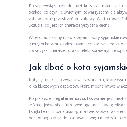
Poza przywiązaniem do ludzi, koty syjamskie często
skakać, co czyni je świetnymi towarzyszami dla akty
zabawki oraz przestrzeń do zabawy. Warto również d
uczucia, co jest ich charakterystyczną cechą.
W relacjach z innymi zwierzętami, koty syjamskie ró
z innymi kotami, a także psami, co sprawia, że są o
towarzyski charakter oraz intelekt sprawiają, że są id
Jak dbać o kota syjamsk
Koty syjamskie to wyjątkowe stworzenia, które wymag
kilka kluczowych aspektów, które można łatwo włącz
Po pierwsze,
regularne szczotkowanie
jest niezbę
krótkie, jedwabiste futro wymaga mniej uwagi niż dłu
Dzięki temu można usunąć martwe włosy oraz zredu
doskonałą okazją do budowania więzi między kotem