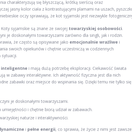
ia charakteryzują się błyszczącą, krótką sierścią oraz
zaj jasny kolor ciała z kontrastującymi plamami na uszach, pyszczk
 niebieskie oczy sprawiają, że kot syjamski jest niezwykle fotogeniczn
i. Koty syjamskie są znane ze swojej
towarzyskiej osobowości
.
zyni je doskonałymi towarzyszami zarówno dla singli, jak i rodzin.
prawia, że często są opisywane jako
emocjonalnie wrażliwe
i
nia swoich opiekunów i chętnie uczestniczą w codziennych
sytuacji.
 inteligentne
i mają dużą potrzebę eksploracji. Ciekawość świata
ują w zabawy interaktywne. Ich aktywność fizyczna jest dla nich
dne zabawki oraz miejsce do wspinania się. Dzięki temu nie tylko się
o czyni je doskonałymi towarzyszami.
h umiejętności i chętnie biorą udział w zabawach.
warzyskiej naturze i interaktywności.
dynamiczne
i
pełne energii
, co sprawia, że życie z nimi jest zawsze