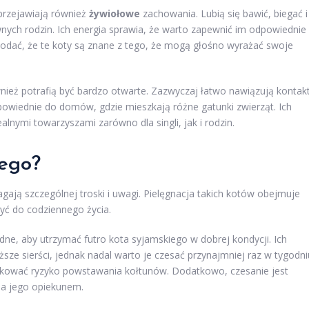
 przejawiają również
żywiołowe
zachowania. Lubią się bawić, biegać i
wnych rodzin. Ich energia sprawia, że warto zapewnić im odpowiednie
odać, że te koty są znane z tego, że mogą głośno wyrażać swoje
wnież potrafią być bardzo otwarte. Zazwyczaj łatwo nawiązują kontak
dpowiednie do domów, gdzie mieszkają różne gatunki zwierząt. Ich
ealnymi towarzyszami zarówno dla singli, jak i rodzin.
iego?
ają szczególnej troski i uwagi. Pielęgnacja takich kotów obejmuje
yć do codziennego życia.
dne, aby utrzymać futro kota syjamskiego w dobrej kondycji. Ich
ższe sierści, jednak nadal warto je czesać przynajmniej raz w tygodni
kować ryzyko powstawania kołtunów. Dodatkowo, czesanie jest
 a jego opiekunem.