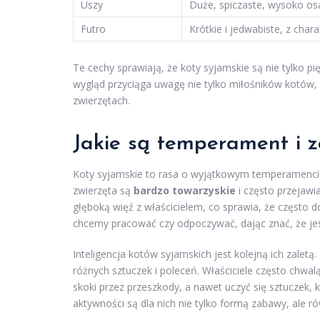
Uszy
Duże, spiczaste, wysoko os
Futro
Krótkie i jedwabiste, z cha
Te cechy sprawiają, że koty syjamskie są nie tylko pi
wygląd przyciąga uwagę nie tylko miłośników kotów, 
zwierzętach.
Jakie są temperament i 
Koty syjamskie to rasa o wyjątkowym temperamencie,
zwierzęta są
bardzo towarzyskie
i często przejawia
głęboką więź z właścicielem, co sprawia, że często do
chcemy pracować czy odpoczywać, dając znać, że je
Inteligencja kotów syjamskich jest kolejną ich zaletą
różnych sztuczek i poleceń. Właściciele często chwal
skoki przez przeszkody, a nawet uczyć się sztuczek,
aktywności są dla nich nie tylko formą zabawy, ale 