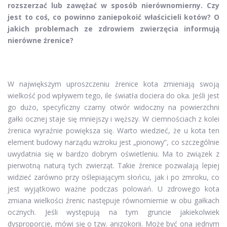
rozszerzać lub zawężać w sposób nierównomierny. Czy
jest to coś, co powinno zaniepokoić właścicieli kotów? O
jakich problemach ze zdrowiem zwierzęcia informują
nierówne źrenice?
W największym uproszczeniu źrenice kota zmieniają swoją
wielkość pod wpływem tego, ile światła dociera do oka. Jeśli jest
go dużo, specyficzny czarny otwór widoczny na powierzchni
gałki ocznej staje się mniejszy i węższy. W ciemnościach z kolei
źrenica wyraźnie powiększa się. Warto wiedzieć, że u kota ten
element budowy narządu wzroku jest „pionowy”, co szczególnie
uwydatnia się w bardzo dobrym oświetleniu. Ma to związek z
pierwotną naturą tych zwierząt. Takie źrenice pozwalają lepiej
widzieć zarówno przy oślepiającym słońcu, jak i po zmroku, co
jest wyjątkowo ważne podczas polowań. U zdrowego kota
zmiana wielkości źrenic następuje równomiernie w obu gałkach
ocznych. Jeśli występują na tym gruncie jakiekolwiek
dysproporcje, mówi się o tzw. anizokorii. Może być ona jednym