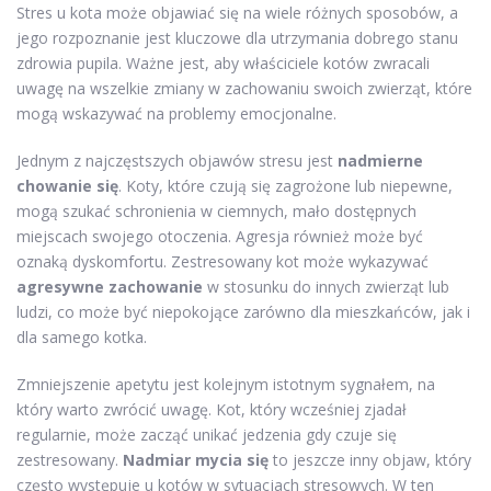
Stres u kota może objawiać się na wiele różnych sposobów, a
jego rozpoznanie jest kluczowe dla utrzymania dobrego stanu
zdrowia pupila. Ważne jest, aby właściciele kotów zwracali
uwagę na wszelkie zmiany w zachowaniu swoich zwierząt, które
mogą wskazywać na problemy emocjonalne.
Jednym z najczęstszych objawów stresu jest
nadmierne
chowanie się
. Koty, które czują się zagrożone lub niepewne,
mogą szukać schronienia w ciemnych, mało dostępnych
miejscach swojego otoczenia. Agresja również może być
oznaką dyskomfortu. Zestresowany kot może wykazywać
agresywne zachowanie
w stosunku do innych zwierząt lub
ludzi, co może być niepokojące zarówno dla mieszkańców, jak i
dla samego kotka.
Zmniejszenie apetytu jest kolejnym istotnym sygnałem, na
który warto zwrócić uwagę. Kot, który wcześniej zjadał
regularnie, może zacząć unikać jedzenia gdy czuje się
zestresowany.
Nadmiar mycia się
to jeszcze inny objaw, który
często występuje u kotów w sytuacjach stresowych. W ten