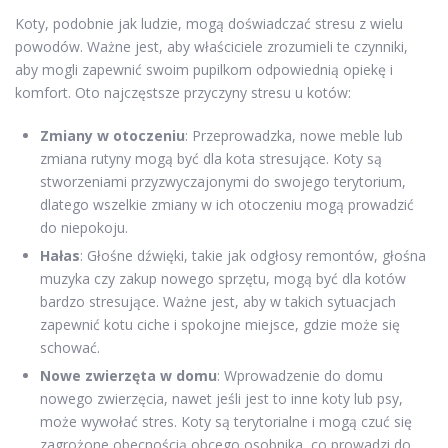
Koty, podobnie jak ludzie, mogą doświadczać stresu z wielu
powodów. Ważne jest, aby właściciele zrozumieli te czynniki,
aby mogli zapewnić swoim pupilkom odpowiednią opiekę i
komfort. Oto najczęstsze przyczyny stresu u kotów:
Zmiany w otoczeniu
: Przeprowadzka, nowe meble lub
zmiana rutyny mogą być dla kota stresujące. Koty są
stworzeniami przyzwyczajonymi do swojego terytorium,
dlatego wszelkie zmiany w ich otoczeniu mogą prowadzić
do niepokoju.
Hałas
: Głośne dźwięki, takie jak odgłosy remontów, głośna
muzyka czy zakup nowego sprzętu, mogą być dla kotów
bardzo stresujące. Ważne jest, aby w takich sytuacjach
zapewnić kotu ciche i spokojne miejsce, gdzie może się
schować.
Nowe zwierzęta w domu
: Wprowadzenie do domu
nowego zwierzęcia, nawet jeśli jest to inne koty lub psy,
może wywołać stres. Koty są terytorialne i mogą czuć się
zagrożone obecnością obcego osobnika, co prowadzi do