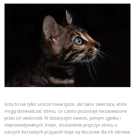
Koty to nie tylko urocze towarzysze, ale także zwierzęta, które
mogą doświadczać stresu, co często pozostaje niezauważone
przez ich właścicieli. W dzisiejszym świecie, pełnym zgiełku i
nieprzewidywalnych zmian, zrozumienie przyczyn stresu u
naszych futrzastych przyjaciół staje się kluczowe dla ich zdrowia