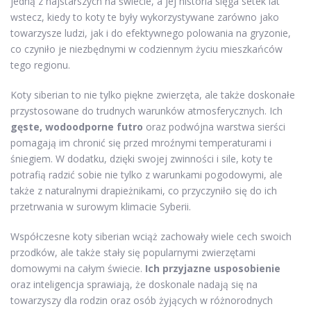
jedną z najstarszych na świecie, a jej historia sięga setek lat
wstecz, kiedy to koty te były wykorzystywane zarówno jako
towarzysze ludzi, jak i do efektywnego polowania na gryzonie,
co czyniło je niezbędnymi w codziennym życiu mieszkańców
tego regionu.
Koty siberian to nie tylko piękne zwierzęta, ale także doskonałe
przystosowane do trudnych warunków atmosferycznych. Ich
gęste, wodoodporne futro
oraz podwójna warstwa sierści
pomagają im chronić się przed mroźnymi temperaturami i
śniegiem. W dodatku, dzięki swojej zwinności i sile, koty te
potrafią radzić sobie nie tylko z warunkami pogodowymi, ale
także z naturalnymi drapieżnikami, co przyczyniło się do ich
przetrwania w surowym klimacie Syberii.
Współczesne koty siberian wciąż zachowały wiele cech swoich
przodków, ale także stały się popularnymi zwierzętami
domowymi na całym świecie.
Ich przyjazne usposobienie
oraz inteligencja sprawiają, że doskonale nadają się na
towarzyszy dla rodzin oraz osób żyjących w różnorodnych