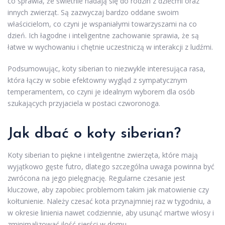
co sprawia, że świetnie nadają się do rodzin z dziećmi oraz
innych zwierząt. Są zazwyczaj bardzo oddane swoim
właścicielom, co czyni je wspaniałymi towarzyszami na co
dzień. Ich łagodne i inteligentne zachowanie sprawia, że są
łatwe w wychowaniu i chętnie uczestniczą w interakcji z ludźmi.
Podsumowując, koty siberian to niezwykle interesująca rasa,
która łączy w sobie efektowny wygląd z sympatycznym
temperamentem, co czyni je idealnym wyborem dla osób
szukających przyjaciela w postaci czworonoga.
Jak dbać o koty siberian?
Koty siberian to piękne i inteligentne zwierzęta, które mają
wyjątkowo gęste futro, dlatego szczególna uwaga powinna być
zwrócona na jego pielęgnację. Regularne czesanie jest
kluczowe, aby zapobiec problemom takim jak matowienie czy
kołtunienie. Należy czesać kota przynajmniej raz w tygodniu, a
w okresie linienia nawet codziennie, aby usunąć martwe włosy i
zminimalizować ilość sierści w domu.