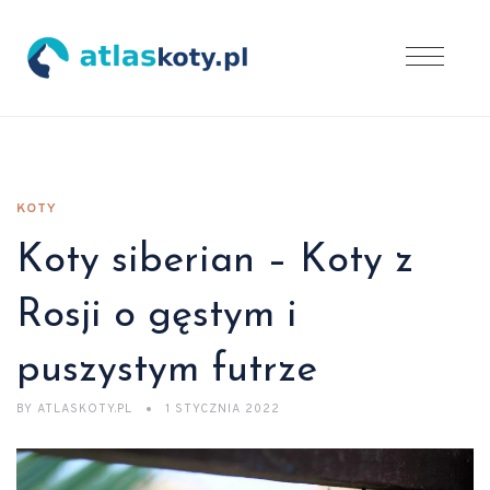
KOTY
Koty siberian – Koty z
Rosji o gęstym i
puszystym futrze
BY
ATLASKOTY.PL
1 STYCZNIA 2022