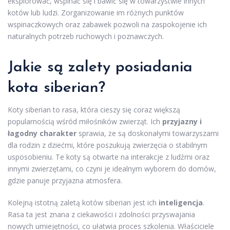
eksplorować, wspinać się i bawić się w towarzystwie innych
kotów lub ludzi. Zorganizowanie im różnych punktów
wspinaczkowych oraz zabawek pozwoli na zaspokojenie ich
naturalnych potrzeb ruchowych i poznawczych.
Jakie są zalety posiadania
kota siberian?
Koty siberian to rasa, która cieszy się coraz większą
popularnością wśród miłośników zwierząt. Ich
przyjazny i
łagodny charakter
sprawia, że są doskonałymi towarzyszami
dla rodzin z dziećmi, które poszukują zwierzęcia o stabilnym
usposobieniu. Te koty są otwarte na interakcje z ludźmi oraz
innymi zwierzętami, co czyni je idealnym wyborem do domów,
gdzie panuje przyjazna atmosfera.
Kolejną istotną zaletą kotów siberian jest ich
inteligencja
.
Rasa ta jest znana z ciekawości i zdolności przyswajania
nowych umiejętności, co ułatwia proces szkolenia. Właściciele