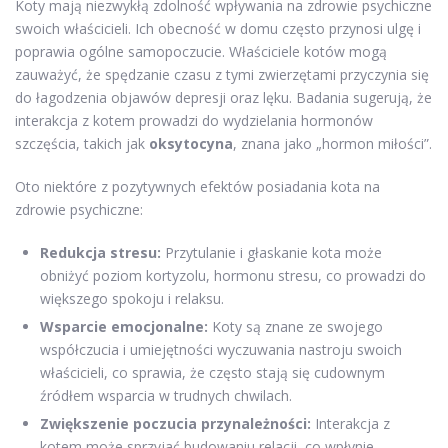
Koty mają niezwykłą zdolność wpływania na zdrowie psychiczne
swoich właścicieli. Ich obecność w domu często przynosi ulgę i
poprawia ogólne samopoczucie. Właściciele kotów mogą
zauważyć, że spędzanie czasu z tymi zwierzętami przyczynia się
do łagodzenia objawów depresji oraz lęku. Badania sugerują, że
interakcja z kotem prowadzi do wydzielania hormonów
szczęścia, takich jak
oksytocyna
, znana jako „hormon miłości”.
Oto niektóre z pozytywnych efektów posiadania kota na
zdrowie psychiczne:
Redukcja stresu:
Przytulanie i głaskanie kota może
obniżyć poziom kortyzolu, hormonu stresu, co prowadzi do
większego spokoju i relaksu.
Wsparcie emocjonalne:
Koty są znane ze swojego
współczucia i umiejętności wyczuwania nastroju swoich
właścicieli, co sprawia, że często stają się cudownym
źródłem wsparcia w trudnych chwilach.
Zwiększenie poczucia przynależności:
Interakcja z
kotem może sprzyjać budowaniu relacji, co wpłynie