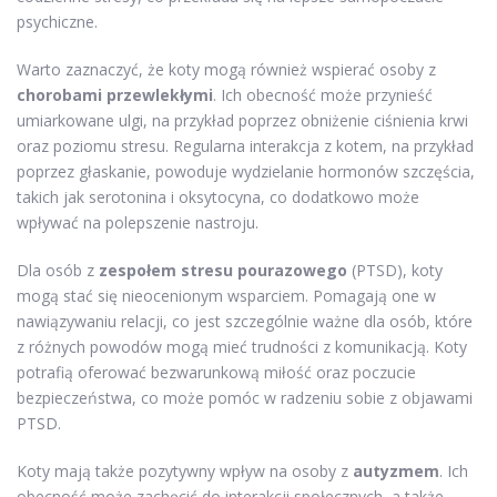
psychiczne.
Warto zaznaczyć, że koty mogą również wspierać osoby z
chorobami przewlekłymi
. Ich obecność może przynieść
umiarkowane ulgi, na przykład poprzez obniżenie ciśnienia krwi
oraz poziomu stresu. Regularna interakcja z kotem, na przykład
poprzez głaskanie, powoduje wydzielanie hormonów szczęścia,
takich jak serotonina i oksytocyna, co dodatkowo może
wpływać na polepszenie nastroju.
Dla osób z
zespołem stresu pourazowego
(PTSD), koty
mogą stać się nieocenionym wsparciem. Pomagają one w
nawiązywaniu relacji, co jest szczególnie ważne dla osób, które
z różnych powodów mogą mieć trudności z komunikacją. Koty
potrafią oferować bezwarunkową miłość oraz poczucie
bezpieczeństwa, co może pomóc w radzeniu sobie z objawami
PTSD.
Koty mają także pozytywny wpływ na osoby z
autyzmem
. Ich
obecność może zachęcić do interakcji społecznych, a także