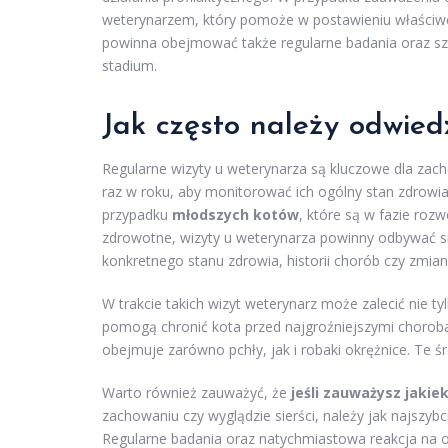
weterynarzem, który pomoże w postawieniu właściwej
powinna obejmować także regularne badania oraz 
stadium.
Jak często należy odwie
Regularne wizyty u weterynarza są kluczowe dla zac
raz w roku, aby monitorować ich ogólny stan zdrow
przypadku
młodszych kotów
, które są w fazie roz
zdrowotne, wizyty u weterynarza powinny odbywać się
konkretnego stanu zdrowia, historii chorób czy zmia
W trakcie takich wizyt weterynarz może zalecić nie ty
pomogą chronić kota przed najgroźniejszymi choroba
obejmuje zarówno pchły, jak i robaki okrężnice. Te śr
Warto również zauważyć, że
jeśli zauważysz jakie
zachowaniu czy wyglądzie sierści, należy jak najszyb
Regularne badania oraz natychmiastowa reakcja na oz