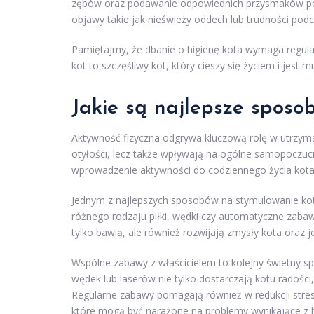
zębów oraz podawanie odpowiednich przysmaków pom
objawy takie jak nieświeży oddech lub trudności pod
Pamiętajmy, że dbanie o higienę kota wymaga regular
kot to szczęśliwy kot, który cieszy się życiem i jest 
Jakie są najlepsze sposo
Aktywność fizyczna odgrywa kluczową rolę w utrzyma
otyłości, lecz także wpływają na ogólne samopoczuci
wprowadzenie aktywności do codziennego życia kota
Jednym z najlepszych sposobów na stymulowanie ko
różnego rodzaju piłki, wędki czy automatyczne zabawk
tylko bawią, ale również rozwijają zmysły kota oraz j
Wspólne zabawy z właścicielem to kolejny świetny s
wędek lub laserów nie tylko dostarczają kotu radośc
Regularne zabawy pomagają również w redukcji stre
które mogą być narażone na problemy wynikające z b