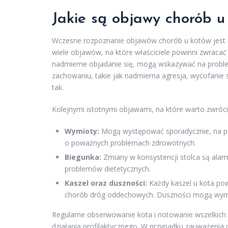
Jakie są objawy chorób u
Wczesne rozpoznanie objawów chorób u kotów jest kl
wiele objawów, na które właściciele powinni zwracać 
nadmierne objadanie się, mogą wskazywać na probl
zachowaniu, takie jak nadmierna agresja, wycofanie s
tak.
Kolejnymi istotnymi objawami, na które warto zwróci
Wymioty:
Mogą występować sporadycznie, na prz
o poważnych problemach zdrowotnych.
Biegunka:
Zmiany w konsystencji stolca są alar
problemów dietetycznych.
Kaszel oraz duszności:
Każdy kaszel u kota po
chorób dróg oddechowych. Duszności mogą wyma
Regularne obserwowanie kota i notowanie wszelkich
działania profilaktycznego. W przypadku zauważenia