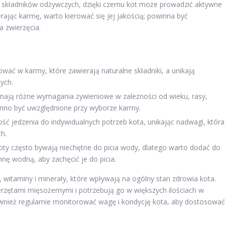
h składników odżywczych, dzięki czemu kot może prowadzić aktywne
ając karmę, warto kierować się jej jakością; powinna być
a zwierzęcia.
wać w karmy, które zawierają naturalne składniki, a unikają
ych.
mają różne wymagania żywieniowe w zależności od wieku, rasy,
inno być uwzględnione przy wyborze karmy.
ść jedzenia do indywidualnych potrzeb kota, unikając nadwagi, która
h.
oty często bywają niechętne do picia wody, dlatego warto dodać do
nę wodną, aby zachęcić je do picia.
 witaminy i minerały, które wpływają na ogólny stan zdrowia kota.
erzętami mięsożernymi i potrzebują go w większych ilościach w
nież regularnie monitorować wagę i kondycję kota, aby dostosować