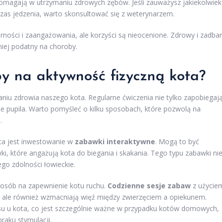
agają w utrzymaniu zdrowych zębów. Jeśli zauważysz jakiekolwiek
czas jedzenia, warto skonsultować się z weterynarzem.
ności i zaangażowania, ale korzyści są nieocenione. Zdrowy i zadba
mniej podatny na choroby.
by na aktywność fizyczną kota?
niu zdrowia naszego kota. Regularne ćwiczenia nie tylko zapobiegaj
e pupila. Warto pomyśleć o kilku sposobach, które pozwolą na
.
ta jest inwestowanie w
zabawki interaktywne
. Mogą to być
i, które angażują kota do biegania i skakania. Tego typu zabawki ni
ego zdolności łowieckie.
posób na zapewnienie kotu ruchu.
Codzienne sesje zabaw
z użycie
i, ale również wzmacniają więź między zwierzęciem a opiekunem.
su u kota, co jest szczególnie ważne w przypadku kotów domowych,
raku stymulacji.