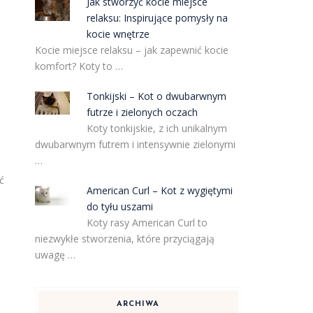
Jak stworzyć kocie miejsce
relaksu: Inspirujące pomysły na
kocie wnętrze
Kocie miejsce relaksu – jak zapewnić kocie
komfort? Koty to …
Tonkijski – Kot o dwubarwnym
futrze i zielonych oczach
Koty tonkijskie, z ich unikalnym
dwubarwnym futrem i intensywnie zielonymi
…
ć
American Curl – Kot z wygiętymi
do tyłu uszami
Koty rasy American Curl to
niezwykłe stworzenia, które przyciągają
m
uwagę …
ARCHIWA