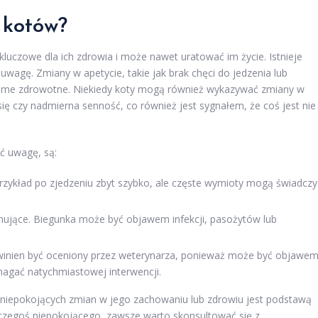
 kotów?
uczowe dla ich zdrowia i może nawet uratować im życie. Istnieje
uwagę. Zmiany w apetycie, takie jak brak chęci do jedzenia lub
eme zdrowotne. Niekiedy koty mogą również wykazywać zmiany w
ię czy nadmierna senność, co również jest sygnałem, że coś jest nie
ć uwagę, są:
ykład po zjedzeniu zbyt szybko, ale częste wymioty mogą świadczy
mujące. Biegunka może być objawem infekcji, pasożytów lub
winien być oceniony przez weterynarza, ponieważ może być objawe
gać natychmiastowej interwencji.
 niepokojących zmian w jego zachowaniu lub zdrowiu jest podstawą
 czegoś niepokojącego, zawsze warto skonsultować się z