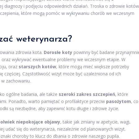
 diagnozy i podjęciu odpowiednich działań. Troska o zdrowie kotów
szczepienia, które mogą pomóc w wykrywaniu chorób we wczesnym
dzać weterynarza?
howania zdrowia kota.
Dorosłe koty
powinny być badane przynajmni
ia oraz wykrywać ewentualne problemy we wczesnym etapie. W
woju, oraz
starszych kotów
, które mogą mieć większe potrzeby
 częściej. Częstotliwość wizyt może być uzależniona od ich
n w zachowaniu.
lko ogólne badania, ale także
szeroki zakres szczepień
, które
mi. Ponadto, warto pamiętać o profilaktyce przeciw
pasożytom
, co
odki są niezbędne, aby zapewnić kotu długie i zdrowe życie.
kolwiek niepokojące objawy
, takie jak zmiany w apetycie, wagi,
ciej udać się do weterynarza, niezależnie od planowanych wizyt.
naki choroby to klucz do dbania o zdrowie naszego pupila.